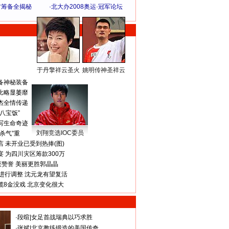
方筹备全揭秘
·
北大办2008奥运·冠军论坛
于丹擎祥云圣火
姚明传神圣祥云
体 育 热 点
备神秘装备
比略显萎靡
杰全情传递
八宝饭”
写生命奇迹
刘翔竞选IOC委员
杀气”重
 未开业已受到热捧(图)
 为四川灾区筹款300万
获赞誉 美丽更胜郭晶晶
进行调整 沈元龙有望复活
揽8金没戏 北京变化很大
·
段暄
|
女足首战瑞典以巧求胜
·
张斌
|
北京教练锻造的美国传奇