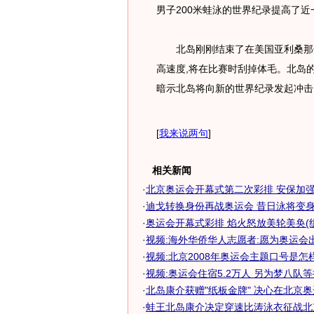
男子200米蛙泳的世界纪录提高了近
北岛刚刚结束了在美国亚利桑那州高
高速度,将在比赛时刮掉体毛。北岛的
暗示北岛将向新的世界纪录发起冲击
[
我来说两句
]
相关新闻
·
北京奥运会开幕式第二次彩排 安保加强严
·
迪戈转换身份再战奥运会 昔日泳将变身棒
·
奥运会开幕式彩排 焰火怒放美轮美奂(
·
视频:海外华侨华人志愿者:愿为奥运会
·
视频:北京2008年奥运会主题口号是怎
·
视频:奥运会住宿5.2万人 另为梦八队等提
·
北岛康介获赠"纸板金牌" 决心在北京奥运
·
蛙王北岛康介决定穿速比涛泳衣征战北