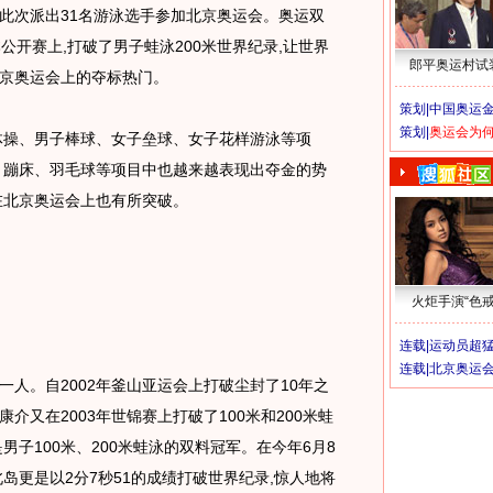
次派出31名游泳选手参加北京奥运会。奥运双
公开赛上,打破了男子蛙泳200米世界纪录,让世界
郎平奥运村试
京奥运会上的夺标热门。
策划|
中国奥运金
策划|
奥运会为
操、男子棒球、女子垒球、女子花样游泳等项
、蹦床、羽毛球等项目中也越来越表现出夺金的势
在北京奥运会上也有所突破。
火炬手演“色戒
连载|
运动员超
连载|
北京奥运
。自2002年釜山亚运会上打破尘封了10年之
康介又在2003年世锦赛上打破了100米和200米蛙
男子100米、200米蛙泳的双料冠军。在今年6月8
岛更是以2分7秒51的成绩打破世界纪录,惊人地将