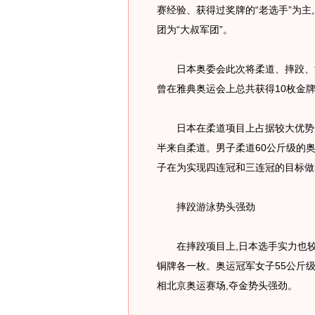
赛经验、获得过奖牌的“老选手”为主
团为“大叔军团”。
日本奥委会此次将柔道、摔跤、游
曾在雅典奥运会上总共获得10枚金
日本在柔道项目上占据较大优势。2
半来自柔道。男子柔道60公斤级的
子在为实现四连冠和三连冠的目标做
摔跤游泳势头强劲
在摔跤项目上,日本选手实力也较
铜牌各一枚。奥运冠军女子55公斤
相北京奥运赛场,夺金势头强劲。