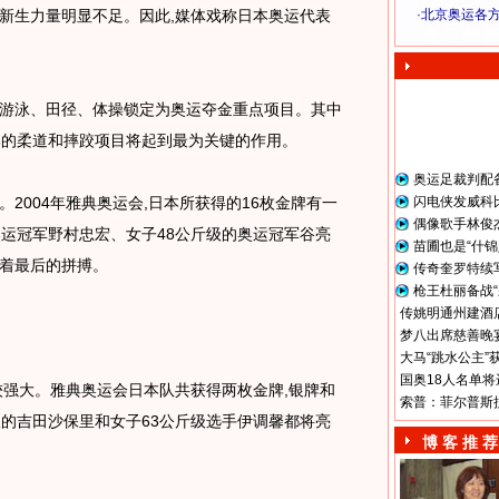
,新生力量明显不足。因此,媒体戏称日本奥运代表
·
北京奥运各
奥 运 视 频
泳、田径、体操锁定为奥运夺金重点项目。其中
牌的柔道和摔跤项目将起到最为关键的作用。
奥运足裁判配
004年雅典奥运会,日本所获得的16枚金牌有一
闪电侠发威科
偶像歌手林俊
奥运冠军野村忠宏、女子48公斤级的奥运冠军谷亮
苗圃也是“什锦
着最后的拼搏。
传奇奎罗特续
枪王杜丽备战“
传姚明通州建酒店
梦八出席慈善晚宴
大马“跳水公主”
国奥18人名单将
强大。雅典奥运会日本队共获得两枚金牌,银牌和
索普：菲尔普斯
级的吉田沙保里和女子63公斤级选手伊调馨都将亮
博 客 推 荐