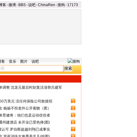
博客
-
微博
-
BBS
-
说吧
-
ChinaRen
-
搜狗
-
17173
博客
音乐
图片
说吧
名单调整 沈龙元最后时刻复活顶替吕建军
50万美元 没任何保险公司敢接招
3
女 杨扬不拒老外公开索吻（图）
4
体育健将：他们也是运动佼佼者
5
州建酒店 未开业已受热捧(图)
6
被认可 罗伯斯超越刘翔已成事实
7
 冒死训练女将秀美非凡(组图)