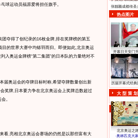
乒乓球运动员福原爱将担任旗手。
张靓颖成都传圣
热点图片
表团夺得了创纪录的16枚金牌,排在奖牌榜的第五
等项目的世界大赛中均铩羽而归。即便如此,北京奥运
开幕日天安门
,被列入奥运金牌榜“第二集团”的日本队的力量绝对不
届奥运会的夺牌目标时称,希望夺牌数量创出新
历届开幕式经典
运会奖牌,日本要力争在北京奥运会上奖牌总数超过
大 型 策 划
运会。
北京奥运之
看,亮相北京奥运会赛场的仍然是以那些富有大
·
奥林匹克大