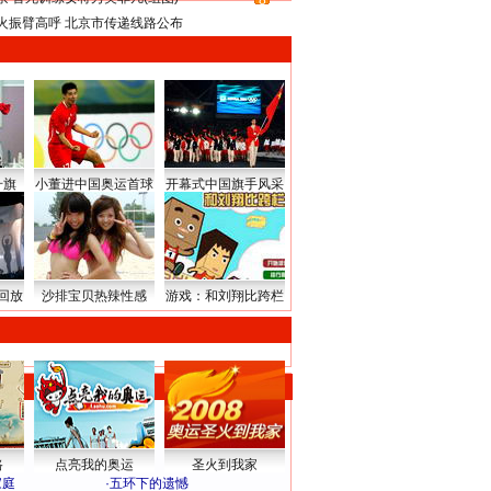
8
火振臂高呼 北京市传递线路公布
升旗
小董进中国奥运首球
开幕式中国旗手风采
回放
沙排宝贝热辣性感
游戏：和刘翔比跨栏
路
点亮我的奥运
圣火到我家
家庭
·
五环下的遗憾