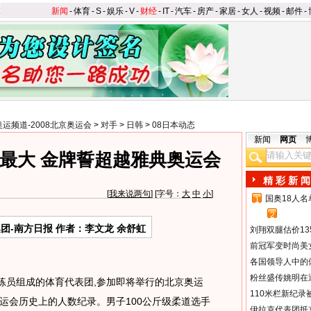
新闻
-
体育
-
S
-
娱乐
-
V
-
财经
-
IT
-
汽车
-
房产
-
家居
-
女人
-
视频
-
邮件
-
奥运频道-2008北京奥运会
>
对手
>
日韩
>
08日本动态
新闻
网页
最大 金牌誓超越雅典奥运会
精 彩 新 闻
[
我来说两句
] [字号：
大
中
小
]
国奥18人
1
2
团-南方日报 作者：李文龙 余舒虹
刘翔双腿估价13
前冠军变时尚美
各国领导人中的
粉丝盛传姚明在通
员组成的体育代表团,参加即将举行的北京奥运
110米栏新纪录
运会历史上的人数纪录。男子100公斤级柔道选手
伊拉克代表团抵京