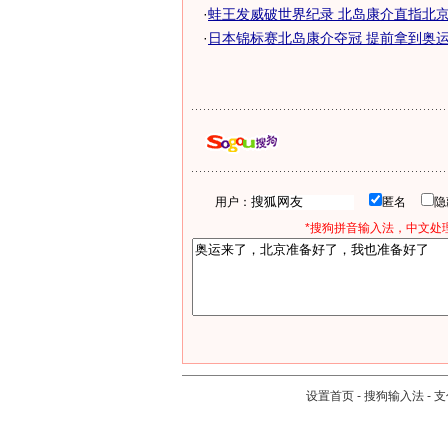
·
蛙王发威破世界纪录 北岛康介直指北京奥
·
日本锦标赛北岛康介夺冠 提前拿到奥运会
用户：
匿名
*搜狗拼音输入法，中文处理
设置首页
-
搜狗输入法
-
支