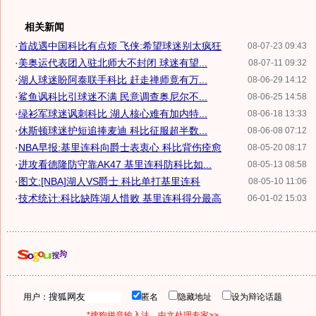
相关新闻
·
首战遇中国科比有点烦 飞侠:希望球迷别太疯狂
08-07-23 09:43
·
美奥运代表团入驻北师大不封闭 球迷有望...
08-07-11 09:32
·
湖人球迷盼阿泰联手科比 赶走禅师竟有万...
08-06-29 14:12
·
鲨鱼讽科比引球迷不满 民意调查奥尼尔不...
08-06-25 14:58
·
绿衫军球迷讽刺科比 湖人核心难有加内特...
08-06-18 13:33
·
休斯顿球迷护短追捧麦迪 科比征服超半数...
08-06-08 07:12
·
NBA早报:基里连科向爵士表衷心 科比背伤痊愈
08-05-20 08:17
·
进攻看德隆防守靠AK47 基里连科防科比如...
08-05-13 08:58
·
图文:[NBA]湖人VS爵士 科比单打基里连科
08-05-10 11:06
·
技术统计:科比缺阵湖人惜败 基里连科得分最高
06-01-02 15:03
用户：
匿名
隐藏地址
设为辩论话题
*搜狗拼音输入法，中文处理专家>>