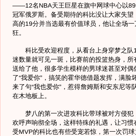
——12名NBA天王巨星在旗中网球中心以89
冠军俄罗斯。备受期待的科比没让大家失望
高的19分并当选最有价值球员，他让全场一
狂。
科比受欢迎程度，从看台上身穿梦之队1
迷数量就可见一斑，比赛前的投篮热身，所
送给了他，很多学生模样的男球迷甚至对偶
了“我爱你”，搞笑的霍华德借题发挥，满脸
来了句“我也爱你”，惹得詹姆斯和安东尼等
在木地板上。
梦八的第一次进攻科比带球被对方侵犯，
欢呼声响彻全场，这样特殊的礼遇，让习惯
受MVP的科比也有些受宠若惊，第一次罚球