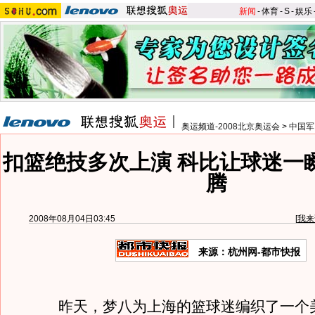
新闻
-
体育
-
S
-
娱乐
奥运频道-2008北京奥运会
>
中国军
扣篮绝技多次上演 科比让球迷一
腾
2008年08月04日03:45
[
我来
来源：杭州网-都市快报
昨天，梦八为上海的篮球迷编织了一个