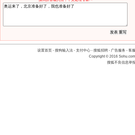
设置首页
-
搜狗输入法
-
支付中心
-
搜狐招聘
-
广告服务
-
客
Copyright
©
2016 Sohu.com 
搜狐不良信息举