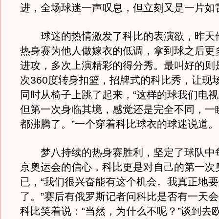
进，全场球迷一声叹息，但立刻又是一片如
球迷的热情激发了科比的表演欲，昨天
热身赛为他人做嫁衣的低调，拿到球之后更
进攻，多次上演精彩的得分秀。最叫好的则
次360度转身扣篮，招牌式的科比秀，让现
同时从椅子上跳了起来，“这样的球我们电
但第一次身临其境，感觉还是完全不同，一
都沸腾了。”一个穿着科比球衣的球迷说道。
梦八持续的热身赛胜利，坚定了球队中
京奥运会的信心，科比更是对自己的第一次
已，“我们很兴奋能有这个机会。我真正地
了。”赛后有俄罗斯记者问科比是否有一天
科比笑着说：“当然，为什么不呢？”谈到去