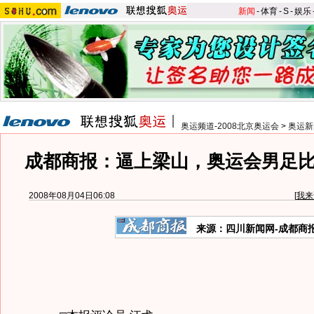
新闻
-
体育
-
S
-
娱乐
奥运频道-2008北京奥运会
>
奥运新
成都商报：逼上梁山，奥运会男足
2008年08月04日06:08
[
我来
来源：四川新闻网-成都商