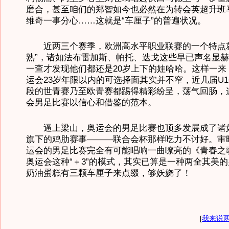
磨合，甚至咱们的郑智如今也必然在为转会英超升班
维奇一事分心……这就是“车厘子”的普遍状况。
近两三个赛季，欧洲高水平职业联赛的一个特点就
熟”，诸如法布雷加斯、帕托、迭戈这些早已声名显
一查才发现他们都还是20岁上下的娃哈哈。这样一来
运会23岁年限以内的可选择面其实并不窄，近几届U16
段的世青赛乃至欧青赛都踢得精彩纷呈，荡气回肠，
会男足比赛以信心和借鉴的范本。
逼上梁山，奥运会的男足比赛也顶多发展成了诸
旗下的鸡肋赛事———联合会杯那样吃力不讨好。审
运会的男足比赛完全有可能唱响一曲嘹亮的《青春之
奥运会这种“＋3”的模式，其实已算是一种两全其美
奶油蛋糕有三颗车厘子来点缀，够妖娆了！
[
我来说