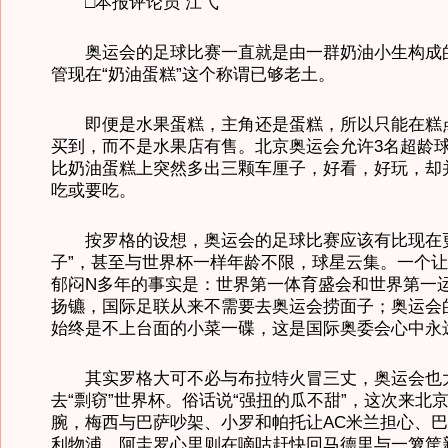
□本报评论员 江弋
奥运会的足球比赛一直就是由一群奶油小生构成
管现在“奶油蛋糕”这个称谓已够老土。
即便是水果蛋糕，主角还是蛋糕，所以只能在糕
买到，而不是水果店有售。北京奥运会允许3名超龄
比奶油蛋糕上突然多出三颗车厘子，好看，好玩，却
吃或要吃。
按罗格的设想，奥运会的足球比赛应该有比现在更
子”，甚至与世界杯一样年龄不限，球星云集。一个
郁闷N多年的事实是：世界第一体育盛会和世界第一
扬镳，国际足联从来不需要去奥运会捞面子；奥运会
始终是不上台面的小菜一碟，这是国际奥委会心中永
其实罗格大可不必与布拉特火冒三丈，奥运会也
去“剽窃”世界杯。俗话说“强扭的瓜不甜”，这次来北
腕，梅西与巴萨吵架、小罗和帕托让AC米兰担心、
利物浦、阿圭罗心里则在嘀咕赶快回马德里与一箩筐