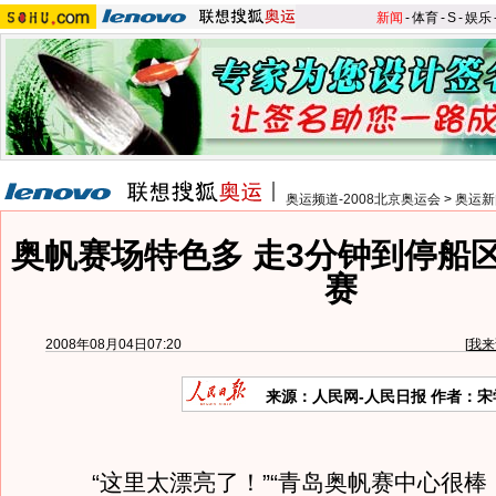
新闻
-
体育
-
S
-
娱乐
奥运频道-2008北京奥运会
>
奥运新
奥帆赛场特色多 走3分钟到停船
赛
2008年08月04日07:20
[
我来
来源：人民网-人民日报 作者：宋
“这里太漂亮了！”“青岛奥帆赛中心很棒