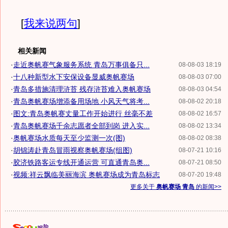
[
我来说两句
]
相关新闻
·
走近奥帆赛气象服务系统 青岛万事俱备只...
08-08-03 18:19
·
十八种新型水下安保设备显威奥帆赛场
08-08-03 07:00
·
青岛多措施清理浒苔 残存浒苔难入奥帆赛场
08-08-03 04:54
·
青岛奥帆赛场增添备用场地 小风天气将考...
08-08-02 20:18
·
图文:青岛奥帆赛丈量工作开始进行 丝毫不差
08-08-02 16:57
·
青岛奥帆赛场千余志愿者全部到岗 进入实...
08-08-02 13:34
·
奥帆赛场水质每天至少监测一次(图)
08-08-02 08:38
·
胡锦涛赴青岛冒雨视察奥帆赛场(组图)
08-07-21 10:16
·
胶济铁路客运专线开通运营 可直通青岛奥...
08-07-21 08:50
·
视频:祥云飘临美丽海滨 奥帆赛场成为青岛标志
08-07-20 19:48
更多关于
奥帆赛场 青岛
的新闻>>