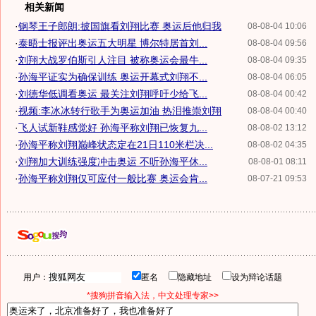
相关新闻
·
钢琴王子郎朗:披国旗看刘翔比赛 奥运后他归我
08-08-04 10:06
·
泰晤士报评出奥运五大明星 博尔特居首刘...
08-08-04 09:56
·
刘翔大战罗伯斯引人注目 被称奥运会最牛...
08-08-04 09:35
·
孙海平证实为确保训练 奥运开幕式刘翔不...
08-08-04 06:05
·
刘德华低调看奥运 最关注刘翔呼吁少给飞...
08-08-04 00:42
·
视频:李冰冰转行歌手为奥运加油 热泪推崇刘翔
08-08-04 00:40
·
飞人试新鞋感觉好 孙海平称刘翔已恢复九...
08-08-02 13:12
·
孙海平称刘翔巅峰状态定在21日110米栏决...
08-08-02 04:35
·
刘翔加大训练强度冲击奥运 不听孙海平休...
08-08-01 08:11
·
孙海平称刘翔仅可应付一般比赛 奥运会肯...
08-07-21 09:53
用户：
匿名
隐藏地址
设为辩论话题
*搜狗拼音输入法，中文处理专家>>