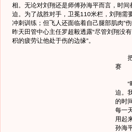
相。无论对刘翔还是师傅孙海平而言，时间
迫。为了战胜对手，卫冕110米栏，刘翔需
冲刺训练；但飞人还面临着自己腿部肌肉”伤
昨天田管中心主任罗超毅透露“尽管刘翔没
积的疲劳让他处于伤的边缘”。
把状
赛
“时
迫。
的时
每一
用起
孙海