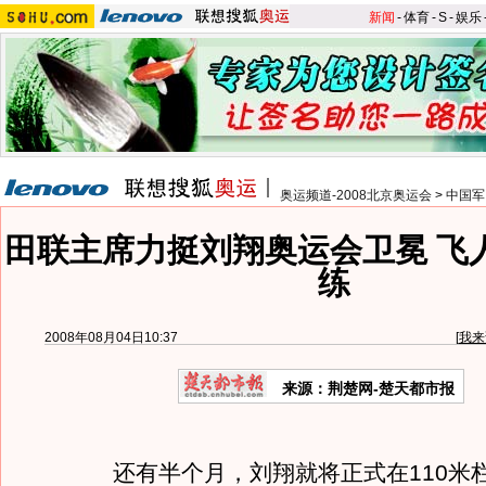
新闻
-
体育
-
S
-
娱乐
奥运频道-2008北京奥运会
>
中国军
田联主席力挺刘翔奥运会卫冕 飞
练
2008年08月04日10:37
[
我来
来源：荆楚网-楚天都市报
还有半个月，刘翔就将正式在110米栏