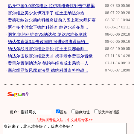
·
热身中国0-0塞尔维亚 拉伊科维奇挑射击中横梁
08-07-30 05:56
·
塞尔维亚美少女伊万来了 红土王纳达尔热...
08-07-22 09:28
·
费德勒纳达尔德约科维奇提前入围上海大师杯赛
08-07-11 10:04
·
两个多小时拿下德约科维奇 纳达尔首夺草...
08-06-17 02:11
·
图文:德约科维奇VS纳达尔 纳达尔准备发球
08-06-06 20:18
·
纳达尔直落3盘击败同胞 挺进4强遭遇德约...
08-06-05 09:16
·
纳达尔战胜塞尔维亚新锐 红土王决赛会师...
08-05-19 09:05
·
纳达尔击败塞尔维亚天才 携手老乡费雷尔晋级
07-11-16 14:28
·
费雷尔轰倒纳达尔 德约科维奇成出局第一人
07-11-14 08:13
·
塞尔维亚旋风席卷法网 德约科维奇将挑战...
07-06-07 18:00
用户：
匿名
隐藏地址
设为辩论话题
*搜狗拼音输入法，中文处理专家>>