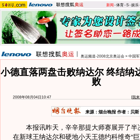
新闻
-
体育
-
S
-
娱乐
奥运频道-2008北京奥运会
>
中国军
小德直落两盘击败纳达尔 终结纳达
败
2008年08月04日10:47
[
我来
来源：烟台晚报 作者：贝斯
本报讯昨天，辛辛那提大师赛展开了半
在新球王纳达尔和硬地小天王德约科维奇“巨