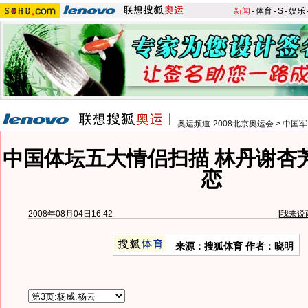
新闻
-
体育
-
S
-
娱乐
奥运频道-2008北京奥运会
>
中国军
中国体坛五大情侣扫描 林丹谢杏
恋
2008年08月04日16:42
[
我来说
来源：搜狐体育 作者：晓明