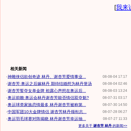
[
我来
相关新闻
·
神雕侠侣欲创奇迹 林丹、谢杏芳爱情事业...
08-08-04 17:17
·
谢杏芳:奥运之后嫁林丹 期待结婚想为林丹煲汤
08-08-04 02:46
·
谢杏芳誓夺女单金牌 袒露心声想在奥运后...
08-08-03 13:24
·
奥运前瞻:奥运会林丹谢杏芳能否情侣双夺魁?
08-07-31 03:17
·
奥运球类家族恋情最多 林丹谢杏芳被称第...
08-07-30 14:50
·
中国军团10大金牌情侣 谢杏芳林丹领衔志...
08-07-28 06:27
·
奥运羽毛球赛对阵揭晓 林丹谢杏芳幸运抽...
08-07-27 11:33
更多关于
谢杏芳 林丹
的新闻>>