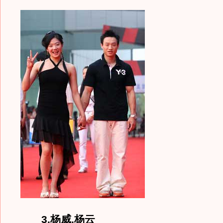
3.杨威.杨云