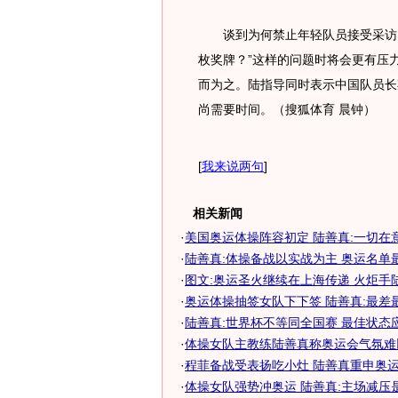
谈到为何禁止年轻队员接受采访，
枚奖牌？”这样的问题时将会更有压
而为之。陆指导同时表示中国队员长
尚需要时间。（搜狐体育 晨钟）
[
我来说两句
]
相关新闻
·
美国奥运体操阵容初定 陆善真:一切在
·
陆善真:体操备战以实战为主 奥运名单
·
图文:奥运圣火继续在上海传递 火炬手
·
奥运体操抽签女队下下签 陆善真:最差
·
陆善真:世界杯不等同全国赛 最佳状态
·
体操女队主教练陆善真称奥运会气氛难
·
程菲备战受表扬吃小灶 陆善真重申奥运选
·
体操女队强势冲奥运 陆善真:主场减压