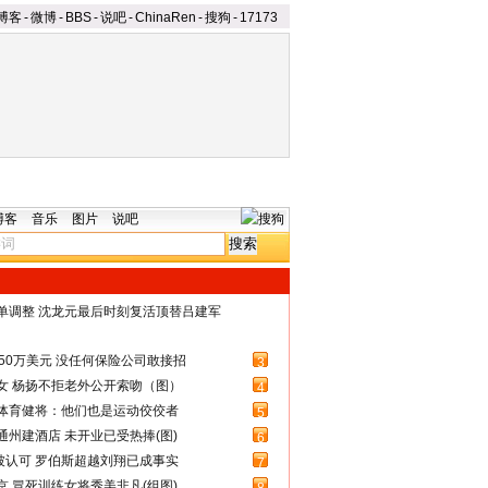
博客
-
微博
-
BBS
-
说吧
-
ChinaRen
-
搜狗
-
17173
博客
音乐
图片
说吧
名单调整 沈龙元最后时刻复活顶替吕建军
50万美元 没任何保险公司敢接招
3
女 杨扬不拒老外公开索吻（图）
4
体育健将：他们也是运动佼佼者
5
州建酒店 未开业已受热捧(图)
6
被认可 罗伯斯超越刘翔已成事实
7
 冒死训练女将秀美非凡(组图)