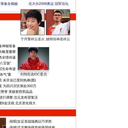
方筹备全揭秘
·
北大办2008奥运·冠军论坛
于丹擎祥云圣火
姚明传神圣祥云
体 育 热 点
备神秘装备
比略显萎靡
杰全情传递
八宝饭”
写生命奇迹
刘翔竞选IOC委员
杀气”重
 未开业已受到热捧(图)
 为四川灾区筹款300万
获赞誉 美丽更胜郭晶晶
进行调整 沈元龙有望复活
揽8金没戏 北京变化很大
·
段暄
|
女足首战瑞典以巧求胜
·
张斌
|
北京教练锻造的美国传奇