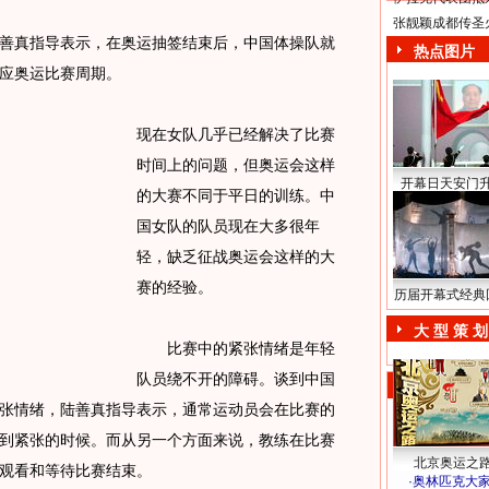
张靓颖成都传圣
真指导表示，在奥运抽签结束后，中国体操队就
热点图片
应奥运比赛周期。
现在女队几乎已经解决了比赛
时间上的问题，但奥运会这样
开幕日天安门
的大赛不同于平日的训练。中
国女队的队员现在大多很年
轻，缺乏征战奥运会这样的大
赛的经验。
历届开幕式经典
大 型 策 划
比赛中的紧张情绪是年轻
队员绕不开的障碍。谈到中国
张情绪，陆善真指导表示，通常运动员会在比赛的
到紧张的时候。而从另一个方面来说，教练在比赛
北京奥运之
观看和等待比赛结束。
·
奥林匹克大