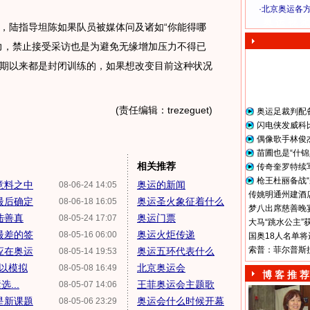
·
北京奥运各
奥 运 视 频
陆指导坦陈如果队员被媒体问及诸如“你能得哪
力，禁止接受采访也是为避免无缘增加压力不得已
期以来都是封闭训练的，如果想改变目前这种状况
(责任编辑：trezeguet)
奥运足裁判配
闪电侠发威科
偶像歌手林俊
苗圃也是“什锦
相关推荐
传奇奎罗特续
枪王杜丽备战“
意料之中
奥运的新闻
08-06-24 14:05
传姚明通州建酒店
最后确定
奥运圣火象征着什么
08-06-18 16:05
梦八出席慈善晚宴
陆善真
奥运门票
08-05-24 17:07
大马“跳水公主”
最差的签
奥运火炬传递
08-05-16 06:00
国奥18人名单将
索普：菲尔普斯
应在奥运
奥运五环代表什么
08-05-14 19:53
以模拟
北京奥运会
08-05-08 16:49
博 客 推 荐
...
王菲奥运会主题歌
08-05-07 14:06
是新课题
奥运会什么时候开幕
08-05-06 23:29