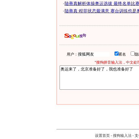
·
陆善真解析体操奥运选拔 最终名单比赛前
·
陆善真:程菲状态最满意 赛台训练也是
用户：
匿名
*搜狗拼音输入法，中文处理
设置首页
-
搜狗输入法
-
支