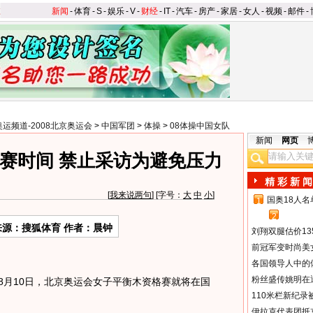
新闻
-
体育
-
S
-
娱乐
-
V
-
财经
-
IT
-
汽车
-
房产
-
家居
-
女人
-
视频
-
邮件
-
奥运频道-2008北京奥运会
>
中国军团
>
体操
>
08体操中国女队
新闻
网页
赛时间 禁止采访为避免压力
精 彩 新 闻
[
我来说两句
] [字号：
大
中
小
]
国奥18人
1
2
来源：搜狐体育 作者：晨钟
刘翔双腿估价13
前冠军变时尚美
各国领导人中的
粉丝盛传姚明在通
8月10日，北京奥运会女子平衡木资格赛就将在国
110米栏新纪录
伊拉克代表团抵京