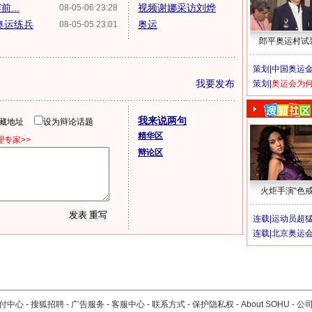
...
视频谢娜采访刘烨
08-05-06 23:28
奥运练兵
奥运
08-05-05 23:01
郎平奥运村试
策划|
中国奥运金
我要发布
策划|
奥运会为
我来说两句
隐藏地址
设为辩论话题
精华区
专家>>
辩论区
火炬手演“色戒
连载|
运动员超
连载|
北京奥运
付中心
-
搜狐招聘
-
广告服务
-
客服中心
-
联系方式
-
保护隐私权
-
About SOHU
-
公