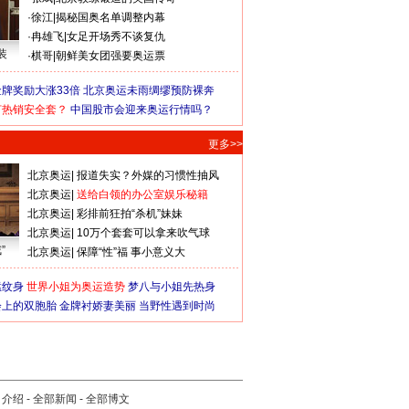
·
徐江
|
揭秘国奥名单调整内幕
·
冉雄飞
|
女足开场秀不谈复仇
装
·
棋哥
|
朝鲜美女团强要奥运票
牌奖励大涨33倍
北京奥运未雨绸缪预防裸奔
何热销安全套？
中国股市会迎来奥运行情吗？
更多>>
北京奥运
|
报道失实？外媒的习惯性抽风
北京奥运
|
送给白领的办公室娱乐秘籍
北京奥运
|
彩排前狂拍“杀机”妹妹
北京奥运
|
10万个套套可以拿来吹气球
”
北京奥运
|
保障“性”福 事小意义大
猛纹身
世界小姐为奥运造势
梦八与小姐先热身
会上的双胞胎
金牌衬娇妻美丽
当野性遇到时尚
司介绍
-
全部新闻
-
全部博文