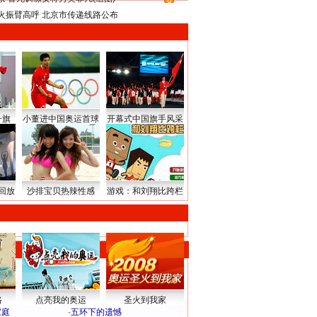
8
火振臂高呼 北京市传递线路公布
升旗
小董进中国奥运首球
开幕式中国旗手风采
回放
沙排宝贝热辣性感
游戏：和刘翔比跨栏
路
点亮我的奥运
圣火到我家
家庭
·
五环下的遗憾