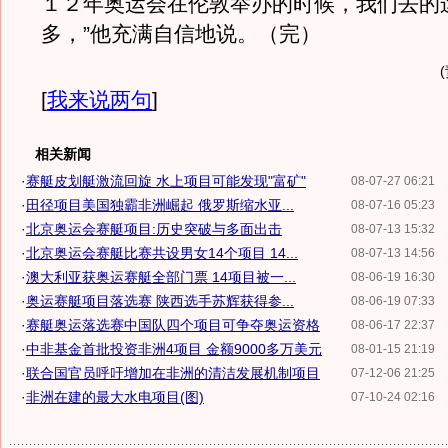
１２年奥运会在伦敦举办的时候，我们去的
多，”他充满自信地说。（完）
[
我来说两句
]
相关新闻
·
赛艇皮划艇激流回旋 水上项目可能发现"富矿"
08-07-27 06:21
·
田径项目美国独霸非洲崛起 俄罗斯缩水亚...
08-07-16 05:23
·
北京奥运会赛艇项目:历史突破与多面出击
08-07-13 15:32
·
北京奥运会赛艇比赛共设男女14个项目 14...
08-07-13 14:56
·
澳大利亚获奥运赛艇全部门票 14项目被一...
08-06-19 16:30
·
奥运赛艇项目落选赛 陕西选手苏辉获得参...
08-06-19 07:33
·
赛艇奥运落选赛中国队四个项目可争夺奥运资格
08-06-17 22:37
·
中非基金首批投资非洲4项目 金额9000多万美元
08-01-15 21:19
·
联合国官员呼吁增加在非洲的清洁发展机制项目
07-12-06 21:25
·
非洲在建的最大水电项目(图)
07-10-24 02:16