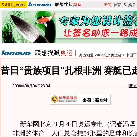
新闻
-
体育
-
S
-
娱乐
奥运频道-2008北京奥运会
>
中国军
昔日“贵族项目"扎根非洲 赛艇已
2008年08月04日23:04
[
我来
来源：新华社
新华网北京８月４日奥运专电（记者冯坚
非洲的体育，人们总会想起那里的足球和长