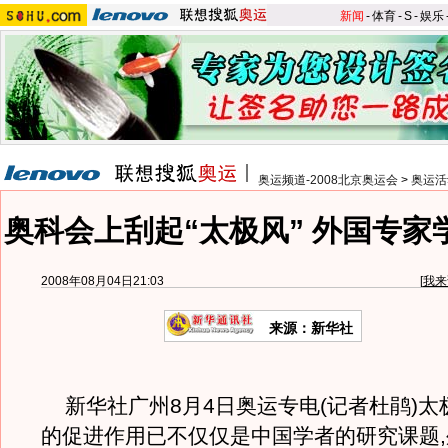
新闻
-
体育
-
S
-
娱乐
奥运频道-2008北京奥运会
>
奥运活
奥科会上刮起“太极风” 外国专家
2008年08月04日21:03
[
我来
来源：新华社
新华社广州8月4日奥运专电(记者杜鹃)太
的促进作用已不仅仅是中国学者的研究课题