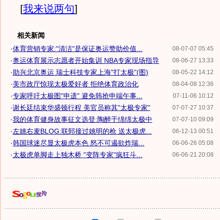
[
我来说两句
]
相关新闻
·
体育营销专家:"清洁"是保证奥运赞助价值...
08-07-07 05:45
·
奥运体育展示志愿者开始集训 NBA专家现场指导
08-06-27 13:33
·
助兴北京奥运 瑞士科技专家上海"打太极"(图)
08-05-22 14:12
·
美市政厅惊现太极爱好者 拒绝体育政治化
08-04-08 12:36
·
专家呼吁太极图"申遗" 避免韩抢申端午事...
07-11-06 10:12
·
谢长廷结束华盛顿行程 美官员称其"太极专家"
07-07-27 10:37
·
我的体育健身故事征文选登:陶醉于绵绵太极中
07-07-10 09:09
·
左姚右麦BLOG:联郅接过姚明的枪 送太极虎...
06-12-13 00:51
·
韩国球迷尽显太极虎本色 怒不可遏欲炸瑞...
06-06-26 05:08
·
太极虎单脚走上独木桥 "变阵专家"疯狂斗...
06-06-21 20:08