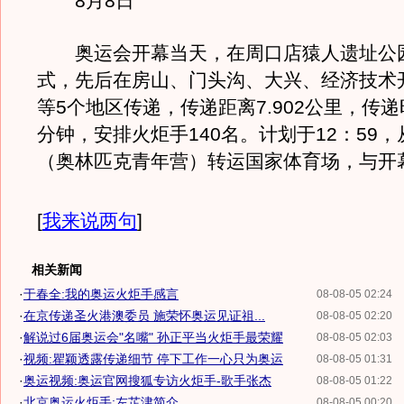
8月8日
奥运会开幕当天，在周口店猿人遗址公
式，先后在房山、门头沟、大兴、经济技术
等5个地区传递，传递距离7.902公里，传递
分钟，安排火炬手140名。计划于12：59，
（奥林匹克青年营）转运国家体育场，与开
[
我来说两句
]
相关新闻
·
于春全:我的奥运火炬手感言
08-08-05 02:24
·
在京传递圣火港澳委员 施荣怀奥运见证祖...
08-08-05 02:20
·
解说过6届奥运会"名嘴" 孙正平当火炬手最荣耀
08-08-05 02:03
·
视频:瞿颖透露传递细节 停下工作一心只为奥运
08-08-05 01:31
·
奥运视频:奥运官网搜狐专访火炬手-歌手张杰
08-08-05 01:22
·
北京奥运火炬手:左芷津简介
08-08-05 00:20