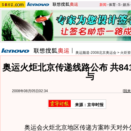
新闻
-
体育
-
S
-
娱乐
奥运频道-2008北京奥运会
>
火炬资
奥运火炬北京传递线路公布 共84
与
2008年08月05日02:34
[
我来
来源：京华时报
奥运会火炬北京地区传递方案昨天对外公