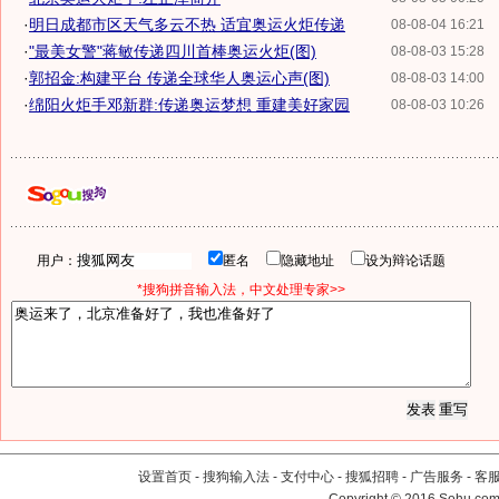
·
明日成都市区天气多云不热 适宜奥运火炬传递
08-08-04 16:21
·
"最美女警"蒋敏传递四川首棒奥运火炬(图)
08-08-03 15:28
·
郭招金:构建平台 传递全球华人奥运心声(图)
08-08-03 14:00
·
绵阳火炬手邓新群:传递奥运梦想 重建美好家园
08-08-03 10:26
用户：
匿名
隐藏地址
设为辩论话题
*搜狗拼音输入法，中文处理专家>>
设置首页
-
搜狗输入法
-
支付中心
-
搜狐招聘
-
广告服务
-
客