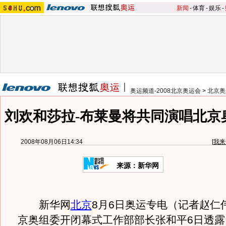
新闻
-
体育
-
娱乐
-
奥运频道-2008北京奥运会
>
北京奥
刘欢和莎拉-布莱曼将共同演唱北京
2008年08月06日14:34
[
我来
来源：新华网
新华网
北京
8月6日奥运专电（记者赵仁
京奥组委开闭幕式工作部部长张和平6日透露