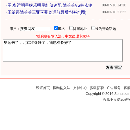
·
图:奥运明星娱乐明星红毯速配 隋菲菲VS林依轮
08-07-10 14:30
·
王治郅隋菲菲三亚享受奥运前最后"轻松"(图)
08-03-10 21:22
用户：
匿名
隐藏地址
设为辩论话题
*搜狗拼音输入法，中文处理专家>>
设置首页
-
搜狗输入法
-
支付中心
-
搜狐招聘
-
广告服务
-
客
Copyright
©
2016 Sohu.com 
搜狐不良信息举