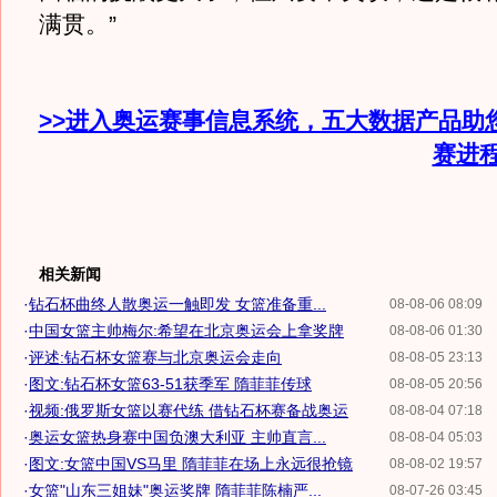
满贯。”
>>进入奥运赛事信息系统，五大数据产品助
赛进
相关新闻
·
钻石杯曲终人散奥运一触即发 女篮准备重...
08-08-06 08:09
·
中国女篮主帅梅尔:希望在北京奥运会上拿奖牌
08-08-06 01:30
·
评述:钻石杯女篮赛与北京奥运会走向
08-08-05 23:13
·
图文:钻石杯女篮63-51获季军 隋菲菲传球
08-08-05 20:56
·
视频:俄罗斯女篮以赛代练 借钻石杯赛备战奥运
08-08-04 07:18
·
奥运女篮热身赛中国负澳大利亚 主帅直言...
08-08-04 05:03
·
图文:女篮中国VS马里 隋菲菲在场上永远很抢镜
08-08-02 19:57
·
女篮"山东三姐妹"奥运奖牌 隋菲菲陈楠严...
08-07-26 03:45