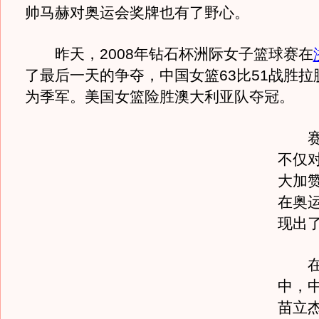
帅马赫对奥运会奖牌也有了野心。
昨天，2008年钻石杯洲际女子篮球赛在
了最后一天的争夺，中国女篮63比51战胜拉
为季军。美国女篮险胜澳大利亚队夺冠。
赛后
不仅
大加
在奥
现出
在昨
中，
苗立