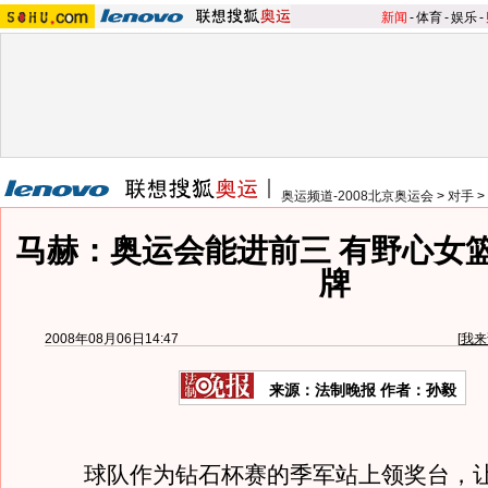
新闻
-
体育
-
娱乐
-
奥运频道-2008北京奥运会
>
对手
>
马赫：奥运会能进前三 有野心女
牌
2008年08月06日14:47
[
我来
来源：法制晚报 作者：孙毅
球队作为钻石杯赛的季军站上领奖台，让