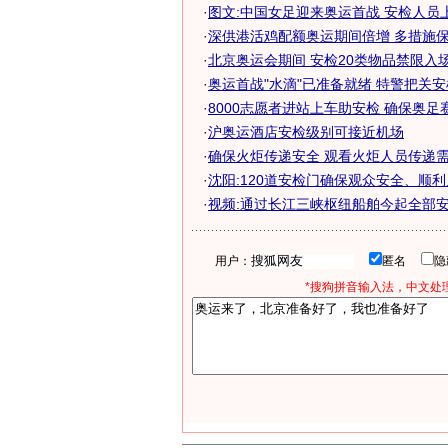
·
图文:中国女足迎来奥运首战 安检人员
·
深供港活鸡配额奥运期间倍增 多措施保鸡
·
北京奥运会期间 安检20类物品禁限入
·
奥运首战"水滴"已准备就绪 特警把关安检
·
8000志愿者进站上车助安检 确保奥足赛交
·
沪奥运酒店安检级别可接近机场
·
确保火炬传递安全 观看火炬人员传递需接
·
沈阳:120道安检门确保观众安全、顺
·
视频:通过长江三峡枢纽船舶今起全部安检
用户：
匿名
*搜狗拼音输入法，中文处理