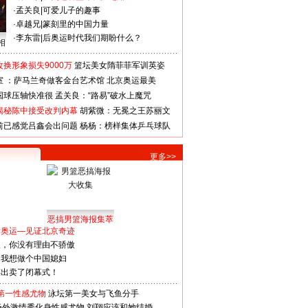
·
孟关良
|
可爱儿子的趣事
·
卓越兄
|
篆刻里的中国力量
·
李东雷
|
后奥运时代我们期盼什么？
相
换形象损失9000万
篮坛美女隋菲菲军训英姿
室 ：萨马兰奇做客金台艺术馆
北京奥运最美
国球压轴快准很
孟关良：“路易”破水上魔咒
揭秘陈中接受改判内幕
胡紫微：无冕之王苏丽文
前已感觉吕鑫会出问题
杨杨：榜样集体乒乓球队
更多>>
恶搞男篮海报集萃
看奥运—见证北京奇迹
人，你没有理由不骄傲
：我想做个中国媳妇
谋出卖了闭幕式！
第一性感尤物
泳坛第一美女与飞鱼分手
场外激情秀化身性感尤物
刘翔应该和她结婚