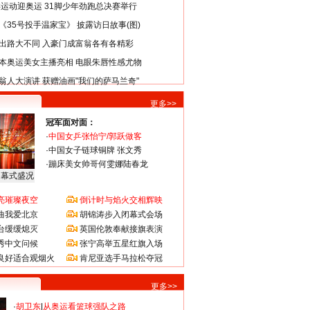
类运动迎奥运 31脚少年劲跑总决赛举行
《35号投手温家宝》 披露访日故事(图)
出路大不同 入豪门成富翁各有各精彩
本奥运美女主播亮相 电眼朱唇性感尤物
翁人大演讲 获赠油画"我们的萨马兰奇"
更多>>
冠军面对面：
·
中国女乒张怡宁/郭跃做客
·
中国女子链球铜牌 张文秀
·
蹦床美女帅哥何雯娜陆春龙
闭幕式盛况
亮璀璨夜空
倒计时与焰火交相辉映
曲我爱北京
胡锦涛步入闭幕式会场
台缓缓熄灭
英国伦敦奉献接旗表演
秀中文问候
张宁高举五星红旗入场
良好适合观烟火
肯尼亚选手马拉松夺冠
更多>>
·
胡卫东
|
从奥运看篮球强队之路