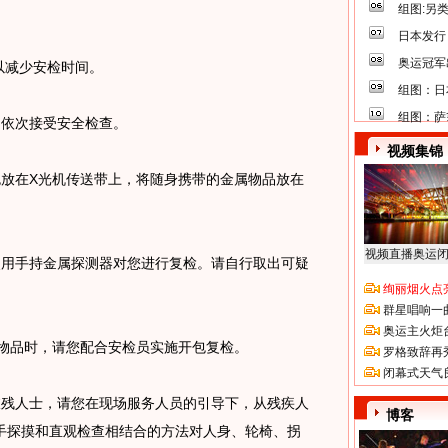
组图:另
日本发行
奥运冠军
以减少安检时间。
组图：日
组图：萨
依次接受安全检查。
视频集锦
在X光机传送带上，将随身携带的金属物品放在
视频直播奥运
用手持金属探测器对您进行复检。请自行取出可疑
绚丽烟火点
群星唱响一
奥运主火炬
物品时，请您配合安检员实施开包复检。
罗格致辞再
闭幕式天气
残人士，请您在现场服务人员的引导下，从残疾人
博客
手探摸和直观检查相结合的方法对人身、轮椅、拐