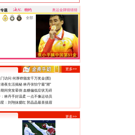
特约
奥运金牌猜猜猜
牌专题
全部
更多>>
门访问 何厚铧颁发千万奖金(图)
港夜生活揭秘 林丹张怡宁最"潮"
期间突发晕倒 血糖偏低症状无碍
：林丹手好温柔 一点不像运动员
星：刘翔抹腮红 郭晶晶最喜描眉
更多>>