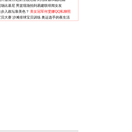
现场比基尼
男篮现场拍到易建联绯闻女友
娃步入政坛靠美色？
美女冠军何雯娜QQ私聊照
宝贝大赛
沙滩排球宝贝训练
奥运选手的夜生活