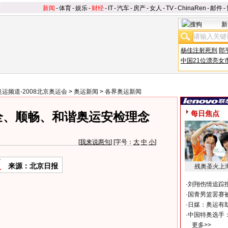
新闻
-
体育
-
娱乐
-
财经
-
IT
-
汽车
-
房产
-
女人
-
TV
-
ChinaRen
-
邮件
-
新
杨佳注射死刑
郎
中国21位漂亮女
奥运频道-2008北京奥运会
>
奥运新闻
>
各界奥运新闻
每日焦点
全、顺畅、和谐奥运安检理念
[
我来说两句
] [字号：
大
中
小
]
来源：北京日报
残奥圣火上
·
刘翔伤情追踪
·
国青男篮罢赛被
·
日媒：奥运有
·
中国特奥选手
更多>>