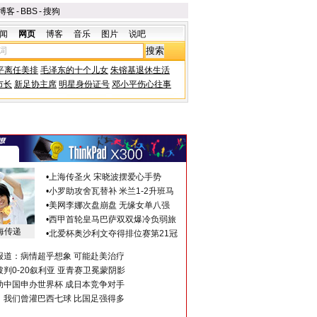
博客
-
BBS
-
搜狗
闻
网页
博客
音乐
图片
说吧
平离任美排
毛泽东的十个儿女
朱镕基退休生活
市长
新足协主席
明星身份证号
邓小平伤心往事
•
上海传圣火 宋晓波摆爱心手势
•
小罗助攻舍瓦替补 米兰1-2升班马
•
美网李娜次盘崩盘 无缘女单八强
•
西甲首轮皇马巴萨双双爆冷负弱旅
海传递
•
北爱杯奥沙利文夺得排位赛第21冠
报道：病情超乎想象 可能赴美治疗
判0-20叙利亚 亚青赛卫冕蒙阴影
助中国申办世界杯 成日本竞争对手
：我们曾灌巴西七球 比国足强得多