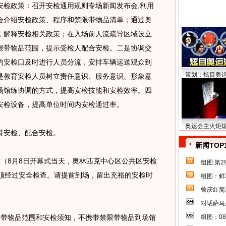
安检政策：召开安检通用规则专场新闻发布会,利用
会介绍安检政策、程序和禁限带物品清单；通过奥
，解释安检相关政策；在入场前人流疏导区域设立
限带物品范围，提示受检人配合安检。二是协调交
的安检口及时进行人员分流，安排车辆运送观众到
策划：炫目奥
是教育安检人员树立责任意识、服务意识、形象意
场馆练协调的方式，提高安检技能和安检效率。四
安检设备，提高单位时间内安检通过率。
奥运会主火炬
安检、配合安检。
新闻TOP
8月8日开幕式当天，奥林匹克中心区公共区安检
组图:第
必须经过安全检查。请提前到场，留出充裕的安检时
组图：鲜
曾庆红简
对话萨马
带物品范围和安检须知，不携带禁限带物品到场馆
组图：0