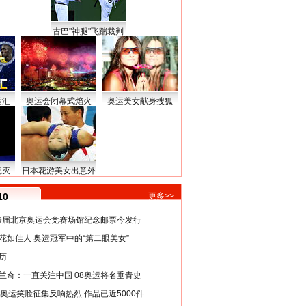
古巴"神腿"飞踹裁判
运汇
奥运会闭幕式焰火
奥运美女献身搜狐
熄灭
日本花游美女出意外
10
更多>>
29届北京奥运会竞赛场馆纪念邮票今发行
花如佳人 奥运冠军中的“第二眼美女”
历
兰奇：一直关注中国 08奥运将名垂青史
8奥运笑脸征集反响热烈 作品已近5000件