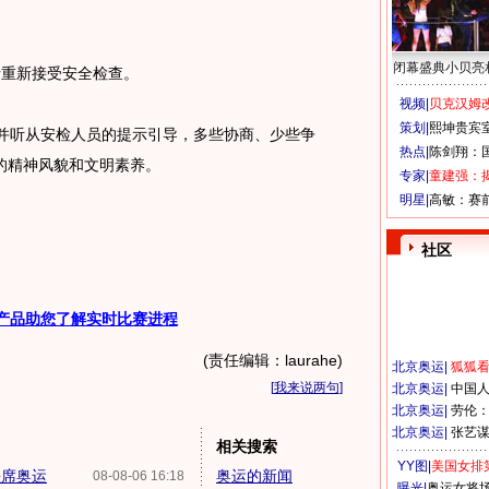
闭幕盛典小贝亮
重新接受安全检查。
视频|
贝克汉姆改
策划|
熙坤贵宾
听从安检人员的提示引导，多些协商、少些争
热点|
陈剑翔：
的精神风貌和文明素养。
专家|
童建强：
明星|
高敏：赛
社区
产品助您了解实时比赛进程
(责任编辑：laurahe)
北京奥运
|
狐狐
[
我来说两句
]
北京奥运
|
中国
北京奥运
|
劳伦
北京奥运
|
张艺
相关搜索
YY图|
美国女排
缺席奥运
奥运的新闻
08-08-06 16:18
曝光|
奥运女将