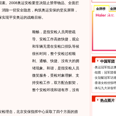
。2008奥运安检要坚决阻止禁带物品、全面拦
金牌榜
金
、消除一切安全隐患，构筑奥运安保的坚实屏障，
保实现平安奥运的战略目标。
顺畅，是指安检人员周密疏
导、安检工作高效快捷，观众
和车辆无需在安检口排队等候
很长时间，整个安检过程顺
利、通畅、快捷、没有大的拥
中国军团
·
奥运冠军抵达澳
堵现象。和谐，是指安检人员
·
组图：冠军团香
微笑服务，受检对象理解、支
·
女划艇冠军访港
持安检工作，双方配合默契，
·
香港女粉丝惊呼
·
体坛九大浓妆明
整个安检环境和谐有序，没有
热点图片
检理念，北京安保指挥中心采取了四个方面的措