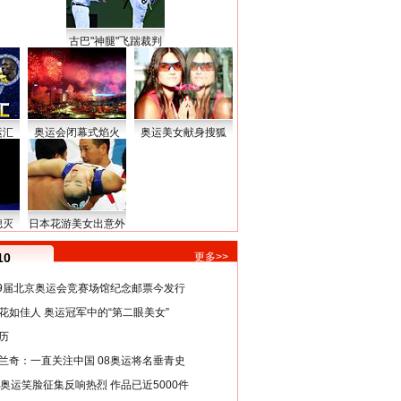
古巴"神腿"飞踹裁判
运汇
奥运会闭幕式焰火
奥运美女献身搜狐
熄灭
日本花游美女出意外
10
更多>>
29届北京奥运会竞赛场馆纪念邮票今发行
花如佳人 奥运冠军中的“第二眼美女”
历
兰奇：一直关注中国 08奥运将名垂青史
8奥运笑脸征集反响热烈 作品已近5000件