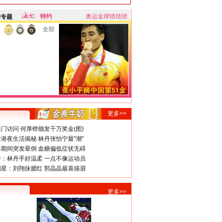
特约
奥运金牌猜猜猜
牌专题
全部
更多>>
门访问 何厚铧颁发千万奖金(图)
港夜生活揭秘 林丹张怡宁最"潮"
期间突发晕倒 血糖偏低症状无碍
：林丹手好温柔 一点不像运动员
星：刘翔抹腮红 郭晶晶最喜描眉
更多>>