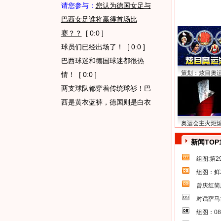
请您参与：
您认为德国女足与
巴西女足谁将赢得首场比
赛？？
[ 0:0 ]
球员们已经出场了！
[ 0:0 ]
巴西球迷和德国球迷都很热
策划：炫目奥
情！
[ 0:0 ]
两支球队都穿着传统球衫！巴
西是黄衣蓝裤，德国则是白衣
奥运会主火炬
新闻TOP
组图:第
组图：鲜
曾庆红简
对话萨马
组图：0