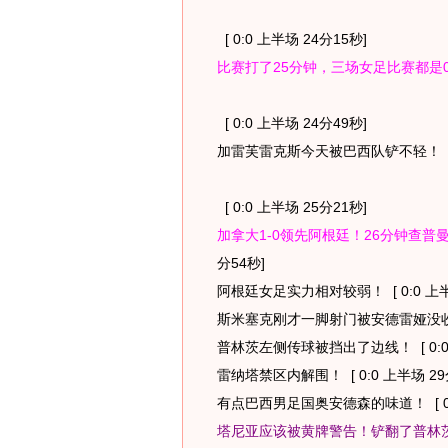
[ 0:0 上半场 24分15秒]
比赛打了25分钟，三场女足比赛都是0
[ 0:0 上半场 24分49秒]
加雷芙雷克斯今天被巴西队铲不轻！
[ 0:0 上半场 25分21秒]
加拿大1-0领先阿根廷！26分钟查
分54秒]
阿根廷女足实力相对较弱！
[ 0:0 上
斯米塞克刚才一脚射门被安德雷娅没
普林茨左侧传球被挡出了边线！
[ 0:
雷纳塔禁区内解围！
[ 0:0 上半场 2
有点巴西男足国奥安德森的味道！
[ 
塔尼亚应该被黄牌警告！铲翻了普林