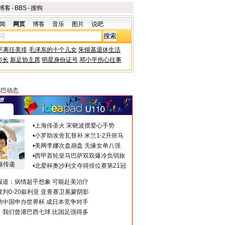
博客
-
BBS
-
搜狗
闻
网页
博客
音乐
图片
说吧
平离任美排
毛泽东的十个儿女
朱镕基退休生活
市长
新足协主席
明星身份证号
邓小平伤心往事
德巴动态
•
上海传圣火 宋晓波摆爱心手势
•
小罗助攻舍瓦替补 米兰1-2升班马
•
美网李娜次盘崩盘 无缘女单八强
•
西甲首轮皇马巴萨双双爆冷负弱旅
海传递
•
北爱杯奥沙利文夺得排位赛第21冠
报道：病情超乎想象 可能赴美治疗
判0-20叙利亚 亚青赛卫冕蒙阴影
助中国申办世界杯 成日本竞争对手
：我们曾灌巴西七球 比国足强得多