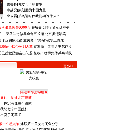
·
孟关良
|
可爱儿子的趣事
·
卓越兄
|
篆刻里的中国力量
·
李东雷
|
后奥运时代我们期盼什么？
相
换形象损失9000万
篮坛美女隋菲菲军训英姿
室 ：萨马兰奇做客金台艺术馆
北京奥运最美
国球压轴快准很
孟关良：“路易”破水上魔咒
揭秘陈中接受改判内幕
胡紫微：无冕之王苏丽文
前已感觉吕鑫会出问题
杨杨：榜样集体乒乓球队
更多>>
恶搞男篮海报集萃
看奥运—见证北京奇迹
人，你没有理由不骄傲
：我想做个中国媳妇
谋出卖了闭幕式！
第一性感尤物
泳坛第一美女与飞鱼分手
场外激情秀化身性感尤物
刘翔应该和她结婚