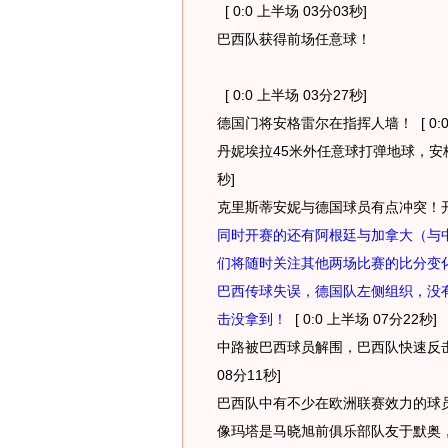
[ 0:0 上半场 03分03秒]
巴西队获得前场任意球！
[ 0:0 上半场 03分27秒]
德国门将安格雷尔在指挥人墙！
[ 0:
丹妮埃拉45米外任意球打弹地球，安
秒]
克里斯蒂安妮与德国球员有点冲突！
同时开赛的还有阿根廷与加拿大（与中
们将随时关注其他两场比赛的比分变
巴西传球失误，德国队左侧组织，没
击没拿到！
[ 0:0 上半场 07分22秒]
中路被巴西球员解围，巴西队快速反
08分11秒]
巴西队中有不少在欧洲联赛效力的球
像玛塔是马晓旭前俱乐部队友于默奥