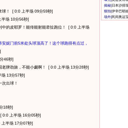
揭秘|
日本沙排
拿球！
[ 0:0 上半场 09分59秒]
狠拍|
伊辛巴耶
场外|
民间奥运
 上半场 10分56秒]
利中的皮耶罗！能传能射能牵扯跑位！
[ 0:0 上半场
蒂安妮门前5米处头球顶高了！这个球跑得有点过，
]
2分46秒]
国老牌劲旅，不能小觑啊！
[ 0:0 上半场 13分28秒]
半场 13分57秒]
一次出球！
5分18秒]
[ 0:0 上半场 16分05秒]
0 上半场 17分07秒]