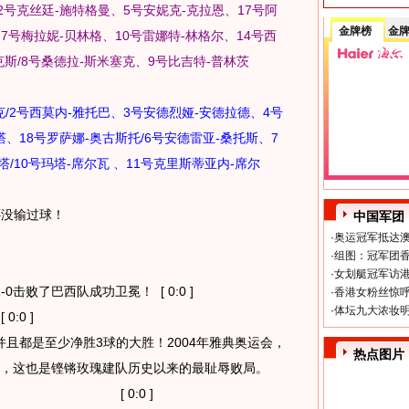
2号克丝廷-施特格曼、5号安妮克-克拉恩、17号阿
金牌榜
金
7号梅拉妮-贝林格、10号雷娜特-林格尔、14号西
克斯/8号桑德拉-斯米塞克、9号比吉特-普林茨
/2号西莫内-雅托巴、3号安德烈娅-安德拉德、4号
斯塔、18号罗萨娜-奥古斯托/6号安德雷亚-桑托斯、7
/10号玛塔-席尔瓦 、11号克里斯蒂亚内-席尔
还没输过球！
中国军团
·
奥运冠军抵达澳
·
组图：冠军团香
·
女划艇冠军访港
-0击败了巴西队成功卫冕！
[ 0:0 ]
·
香港女粉丝惊呼
·
体坛九大浓妆明
 0:0 ]
且都是至少净胜3球的大胜！2004年雅典奥运会，
热点图片
足，这也是铿锵玫瑰建队历史以来的最耻辱败局。
[ 0:0 ]