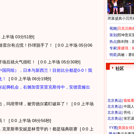
闭幕盛典小贝亮
视频|
贝克汉姆改
策划|
熙坤贵宾
0 上半场 03分51秒]
热点|
陈剑翔：
格雷尔有点慌！扑球脱手了！
[ 0:0 上半场 05分06
专家|
童建强：
明星|
高敏：赛
开场后就火气很旺！
[ 0:0 上半场 05分30秒]
社区
国同组），日本与新西兰！目前比分都是0-0！我
化！
[ 0:0 上半场 06分19秒]
有起脚机会，右侧加雷芙雷克斯传中，安德雷娅出
北京奥运
|
狐狐
击，玛塔带球，被劳德尔紧盯破坏了！
[ 0:0 上半场
北京奥运
|
中国
北京奥运
|
劳伦
北京奥运
|
张艺
员！
[ 0:0 上半场 08分56秒]
YY图|
美国女排
，克里斯蒂安妮是林雪平的！都是瑞典联赛
[ 0:0 上
曝光|
奥运女将