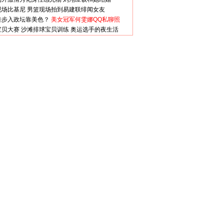
现场比基尼
男篮现场拍到易建联绯闻女友
娃步入政坛靠美色？
美女冠军何雯娜QQ私聊照
宝贝大赛
沙滩排球宝贝训练
奥运选手的夜生活