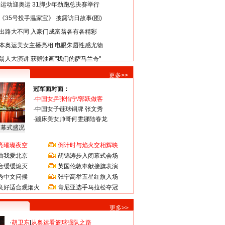
类运动迎奥运 31脚少年劲跑总决赛举行
《35号投手温家宝》 披露访日故事(图)
出路大不同 入豪门成富翁各有各精彩
本奥运美女主播亮相 电眼朱唇性感尤物
翁人大演讲 获赠油画"我们的萨马兰奇"
更多>>
冠军面对面：
·
中国女乒张怡宁/郭跃做客
·
中国女子链球铜牌 张文秀
·
蹦床美女帅哥何雯娜陆春龙
闭幕式盛况
亮璀璨夜空
倒计时与焰火交相辉映
曲我爱北京
胡锦涛步入闭幕式会场
台缓缓熄灭
英国伦敦奉献接旗表演
秀中文问候
张宁高举五星红旗入场
良好适合观烟火
肯尼亚选手马拉松夺冠
更多>>
·
胡卫东
|
从奥运看篮球强队之路