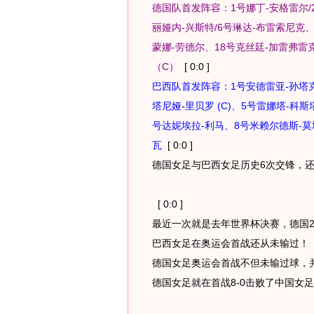
德国队首发阵容：1号娜丁-安格雷尔/
丽娅内-兴斯特/6号琳达-布雷索尼克、
蒙娜-劳德尔、18号克丝廷-加雷弗雷
（C）
[ 0:0 ]
巴西队首发阵容：1号安德雷亚-孙塔克
塔尼娅-里贝罗 (C)、5号雷娜塔-科
号达妮埃拉-利马、8号米赖尔德斯-莫塔
瓦
[ 0:0 ]
德国女足与巴西女足历史6次交锋，
[ 0:0 ]
最近一次就是去年世界杯决赛，德国2
巴西女足在奥运会首战还从未输过！
[
德国女足奥运会首战不但未输过球，并
德国女足就在首战8-0击败了中国女