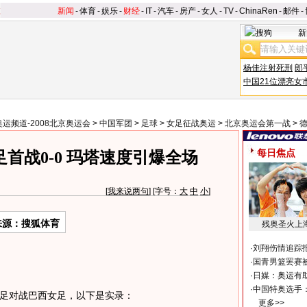
新闻
-
体育
-
娱乐
-
财经
-
IT
-
汽车
-
房产
-
女人
-
TV
-
ChinaRen
-
邮件
-
新
杨佳注射死刑
郎
中国21位漂亮女
奥运频道-2008北京奥运会
>
中国军团
>
足球
>
女足征战奥运
>
北京奥运会第一战
>
每日焦点
首战0-0 玛塔速度引爆全场
[
我来说两句
] [字号：
大
中
小
]
来源：搜狐体育
残奥圣火上
·
刘翔伤情追踪
·
国青男篮罢赛被
·
日媒：奥运有
·
中国特奥选手
女足对战巴西女足，以下是实录：
更多>>