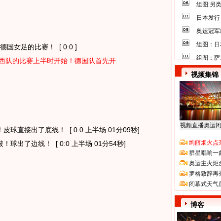
组图:另
日本发行
奥运冠军
组图：日
输德国女足的比赛！
[ 0:0 ]
组图：萨
巴西队的比赛上半时开始！德国队首先开
视频集锦
视频直播奥运
！皮球直接出了底线！
[ 0:0 上半场 01分09秒]
绚丽烟火点
破！球出了边线！
[ 0:0 上半场 01分54秒]
群星唱响一
奥运主火炬
罗格致辞再
闭幕式天气
博客