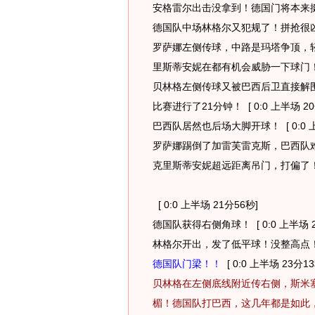
安格雷尔出击没拿到！德国门将本来
德国队中场林格尔又犯规了！拼抢很
罗萨娜左侧传球，中路是玛塔争顶，
里斯蒂安妮在都有机会威胁一下球门
贝林格左侧传球又被巴西后卫直接解
比赛进行了21分钟！
[ 0:0 上半场 2
巴西队居然也后场大脚开球！
[ 0:0
罗萨娜踢倒了加雷芙雷克斯，巴西队
克里斯蒂安妮超远距离吊门，打偏了！
[ 0:0 上半场 21分56秒]
德国队获得右侧角球！
[ 0:0 上半场 
林格尔开出，发了低平球！没整高点
德国队门梁！！
[ 0:0 上半场 23分13
贝林格在左侧底线附近传右侧，斯米
楣！德国队打巴西，这几年都是如此