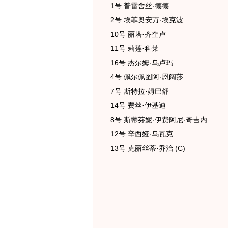
1号 普雷舍丝·德德
2号 埃菲奥安万·埃克波
10号 丽塔·齐奎卢
11号 莉莲·科莱
16号 杰尔姆·乌卢玛
4号 佩尔佩图阿·恩阔莎
7号 斯特拉·姆巴舒
14号 费丝·伊基迪
8号 斯蒂芬妮·伊费阿尼·奇吉内
12号 辛西娅·乌瓦克
13号 克丽丝蒂·乔治 (C)