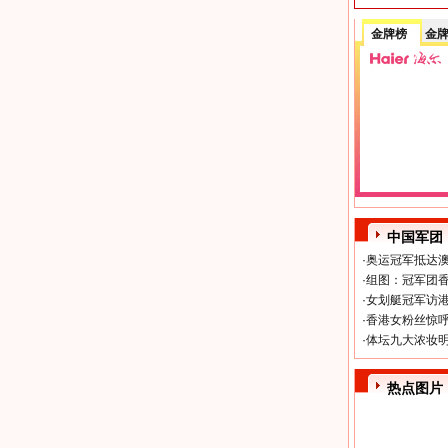
金牌榜
金
中国军团
·
奥运冠军抵达澳
·
组图：冠军团香
·
女划艇冠军访港
·
香港女粉丝惊呼
·
体坛九大浓妆明
热点图片