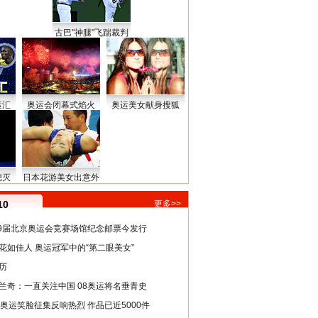
古巴"神腿"飞踹裁判
运汇
奥运会闭幕式焰火
奥运美女献身搜狐
熄灭
日本花游美女出意外
10
更多>>
29届北京奥运会竞赛场馆纪念邮票今发行
花如佳人 奥运冠军中的“第二眼美女”
历
兰奇：一直关注中国 08奥运将名垂青史
8奥运笑脸征集反响热烈 作品已近5000件