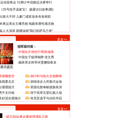
类运动迎奥运 31脚少年劲跑总决赛举行
《35号投手温家宝》 披露访日故事(图)
出路大不同 入豪门成富翁各有各精彩
本奥运美女主播亮相 电眼朱唇性感尤物
翁人大演讲 获赠油画"我们的萨马兰奇"
更多>>
冠军面对面：
·
中国女乒张怡宁/郭跃做客
·
中国女子链球铜牌 张文秀
·
蹦床美女帅哥何雯娜陆春龙
闭幕式盛况
亮璀璨夜空
倒计时与焰火交相辉映
曲我爱北京
胡锦涛步入闭幕式会场
台缓缓熄灭
英国伦敦奉献接旗表演
秀中文问候
张宁高举五星红旗入场
良好适合观烟火
肯尼亚选手马拉松夺冠
更多>>
·
胡卫东
|
从奥运看篮球强队之路