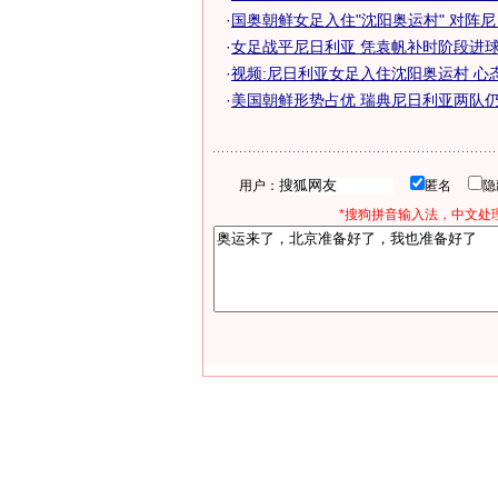
·
国奥朝鲜女足入住"沈阳奥运村" 对阵
·
女足战平尼日利亚 凭袁帆补时阶段进球扳
·
视频:尼日利亚女足入住沈阳奥运村 心
·
美国朝鲜形势占优 瑞典尼日利亚两队仍命
用户：
匿名
*搜狗拼音输入法，中文处理