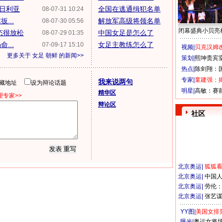
尼日利亚
全国在逃通缉犯名单
08-07-31 10:24
...
解放军高级将领名单
08-07-30 05:56
闭幕盛典小贝亮
态很放松
中国女足是怎么了
08-07-29 01:35
...
女足主教练怎么了
07-09-17 15:10
视频|
贝克汉姆改
更多关于
女足 朝鲜
的新闻>>
策划|
熙坤贵宾
热点|
陈剑翔：
专家|
童建强：
我来说两句
隐藏地址
设为辩论话题
明星|
高敏：赛
精华区
专家>>
辩论区
社区
北京奥运
|
狐狐
北京奥运
|
中国
北京奥运
|
劳伦
北京奥运
|
张艺
YY图|
美国女排
曝光|
奥运女将