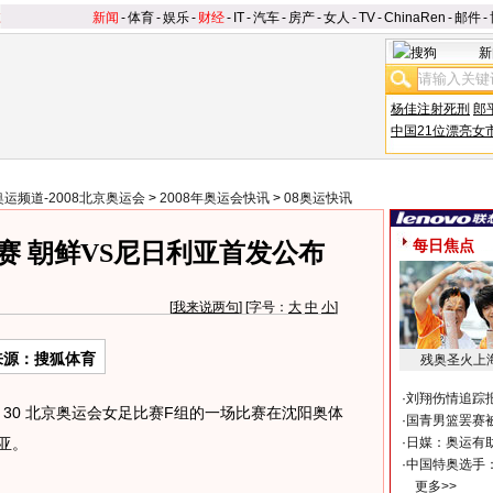
新闻
-
体育
-
娱乐
-
财经
-
IT
-
汽车
-
房产
-
女人
-
TV
-
ChinaRen
-
邮件
-
新
杨佳注射死刑
郎
中国21位漂亮女
奥运频道-2008北京奥运会
>
2008年奥运会快讯
>
08奥运快讯
每日焦点
赛 朝鲜VS尼日利亚首发公布
[
我来说两句
] [字号：
大
中
小
]
来源：搜狐体育
残奥圣火上
·
刘翔伤情追踪
：30 北京奥运会女足比赛F组的一场比赛在沈阳奥体
·
国青男篮罢赛被
亚。
·
日媒：奥运有
·
中国特奥选手
更多>>