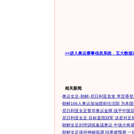
>>进入奥运赛事信息系统，五大数据
相关新闻
·
奥运女足-朝鲜-尼日利亚首发 李芸香
·
朝鲜166人奥运加油团前往沈阳 为本
·
尼日利亚女足誓夺奥运金牌 战平中国后信
·
尼日利亚女足:目标直指冠军 这是对足
·
朝鲜女足封闭训练备战奥运 中场大将盛赞
·
朝鲜女足保持神秘低调:结果难预测 一