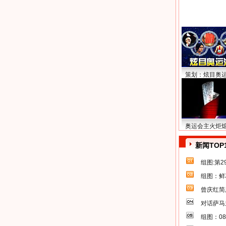
策划：炫目奥
奥运会主火炬
新闻TOP
组图:第
组图：鲜
曾庆红简
对话萨马
组图：0