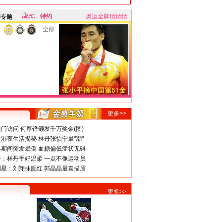
特约
奥运金牌猜猜猜
牌专题
全部
更多>>
门访问 何厚铧颁发千万奖金(图)
港夜生活揭秘 林丹张怡宁最"潮"
期间突发晕倒 血糖偏低症状无碍
：林丹手好温柔 一点不像运动员
星：刘翔抹腮红 郭晶晶最喜描眉
更多>>