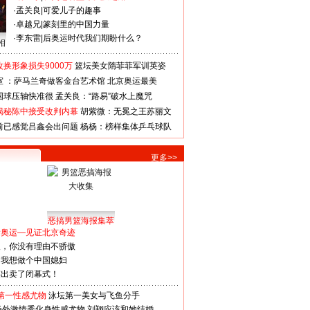
·
孟关良
|
可爱儿子的趣事
·
卓越兄
|
篆刻里的中国力量
·
李东雷
|
后奥运时代我们期盼什么？
相
换形象损失9000万
篮坛美女隋菲菲军训英姿
室 ：萨马兰奇做客金台艺术馆
北京奥运最美
国球压轴快准很
孟关良：“路易”破水上魔咒
揭秘陈中接受改判内幕
胡紫微：无冕之王苏丽文
前已感觉吕鑫会出问题
杨杨：榜样集体乒乓球队
更多>>
恶搞男篮海报集萃
看奥运—见证北京奇迹
人，你没有理由不骄傲
：我想做个中国媳妇
谋出卖了闭幕式！
第一性感尤物
泳坛第一美女与飞鱼分手
场外激情秀化身性感尤物
刘翔应该和她结婚