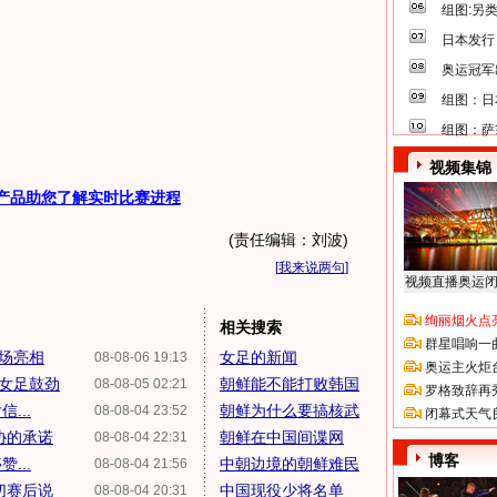
组图:另
日本发行
奥运冠军
组图：日
组图：萨
视频集锦
产品助您了解实时比赛进程
(责任编辑：刘波)
[
我来说两句
]
视频直播奥运
绚丽烟火点
相关搜索
群星唱响一
登场亮相
女足的新闻
08-08-06 19:13
奥运主火炬
国女足鼓劲
朝鲜能不能打败韩国
08-08-05 02:21
罗格致辞再
...
朝鲜为什么要搞核武
08-08-04 23:52
闭幕式天气
协的承诺
朝鲜在中国间谍网
08-08-04 22:31
博客
...
中朝边境的朝鲜难民
08-08-04 21:56
切赛后说
中国现役少将名单
08-08-04 20:31