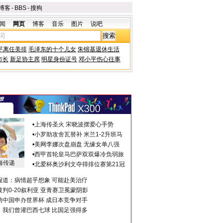
博客
-
BBS
-
搜狗
闻
网页
博客
音乐
图片
说吧
平离任美排
毛泽东的十个儿女
朱镕基退休生活
市长
新足协主席
明星身份证号
邓小平伤心往事
•
上海传圣火 宋晓波摆爱心手势
•
小罗助攻舍瓦替补 米兰1-2升班马
•
美网李娜次盘崩盘 无缘女单八强
•
西甲首轮皇马巴萨双双爆冷负弱旅
海传递
•
北爱杯奥沙利文夺得排位赛第21冠
报道：病情超乎想象 可能赴美治疗
判0-20叙利亚 亚青赛卫冕蒙阴影
助中国申办世界杯 成日本竞争对手
：我们曾灌巴西七球 比国足强得多