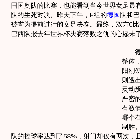
国国奥队的比赛，也能看到当今世界女足最有
队的生死对决。昨天下午，F组的
德国
队和巴
被誉为提前进行的女足决赛。最终，双方0比
巴西队报去年世界杯决赛落败之仇的心愿未了
德国
整体
阳刚
则透
灵动
严密
有激
哪个
制胜
队的控球率达到了58%，射门却仅有两次，