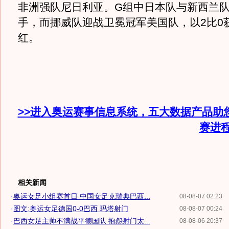
非洲强队尼日利亚。G组中日本队与新西兰队
手，而挪威队迎战卫冕冠军美国队，以2比0
红。
>>进入奥运赛事信息系统，五大数据产品助
赛进
相关新闻
·
奥运女足小组赛首日 中国女足克瑞典巴西...
08-08-07 02:23
·
图文:奥运女足德国0-0巴西 玛塔射门
08-08-07 00:24
·
巴西女足主帅不满战平德国队 抱怨射门太...
08-08-06 20:37