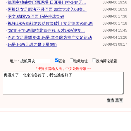
·
德国主帅盛赞巴西玛塔 日耳曼门神令她无...
08-08-06 19:56
·
阿根廷女足脚法不逊巴西 加拿大攻入08奥...
08-08-06 18:53
·
图文:德国VS巴西 玛塔带球突破
08-08-06 17:36
·
视频:玛塔奉献绝妙助攻险破门 女足德国VS巴西
08-08-06 17:18
·
"双亚王"巴西期待北京夺冠 天才玛塔迎复...
08-08-04 15:45
·
巴西女足星耀奥体 玛塔:拿金牌为推广女足运动
08-08-04 13:26
·
玛塔:巴西足球才是明星(图)
08-08-03 09:17
用户：
匿名
隐藏地址
设为辩论话题
*搜狗拼音输入法，中文处理专家>>