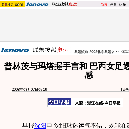
新闻
-
体育
-
娱乐
-
奥运频道-2008北京奥运会
>
中国军
普林茨与玛塔握手言和 巴西女足
感
2008年08月07日05:19
[
我来
来源：浙江在线-今日早报
早报
沈阳
电 沈阳球迷运气不错，既能在