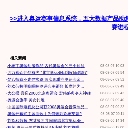
>>进入奥运赛事信息系统，五大数据产品助
赛进
相关新闻
·
小布丁奥运动漫作品:古代奥运会的三个起源
08-08-07 10:03
·
四万观众井然有序 "北京奥运会因我们而精彩"
08-08-07 09:54
·
梦八抵京不走寻常路 欲实现重夺奥运会金...
08-08-07 09:52
·
刘欢莎拉明晚唱响奥运会主题歌 长度约为...
08-08-07 09:49
·
大公报:喜迎2008北京奥运会 宏伟盛典令人神往
08-08-07 09:43
·
奥运会旗手:美女扎堆
08-08-07 09:40
·
中国国际电视总公司获2008奥运会音像制品...
08-08-07 09:22
·
奥运开幕式主题曲歌手为何选刘欢布莱曼?
08-08-07 09:11
·
刘欢和莎拉-布莱曼将共同演唱北京奥运会...
08-08-06 14:34
·
视频:奥运开幕式将持续3.5小时 刘欢将唱...
08-08-06 13:00