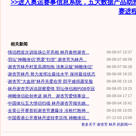
>>进入奥运赛事信息系统，五大数据产品助
赛进
相关新闻
·
情侣档首次训练场公开亮相 林丹泰然谢杏...
08-08-07 15:37
·
羽坛"神雕侠侣"恩爱"扫货" 谢杏芳为林丹...
08-08-07 08:59
·
谢杏芳林丹村里高调拍拖 演奥运版"神雕侠侣"
08-08-07 06:28
·
谢杏芳林丹:努力发挥出最佳水平 保持最佳状态
08-08-06 18:20
·
谢杏芳"大血拼"林丹关爱在旁 郎平难得露笑脸
08-08-06 15:16
·
林丹谢杏芳诉说甜蜜爱情 羽坛侠侣相约08夺冠
08-08-05 19:25
·
神雕侠侣欲创奇迹 林丹、谢杏芳爱情事业...
08-08-04 17:17
·
中国体坛五大情侣扫描 林丹谢杏芳领先姚...
08-08-04 16:42
·
全英公开赛首轮谢杏芳遭爆冷 冷枪打散神...
08-03-06 16:05
·
中国香港公开赛林丹逆转李宗伟 神雕侠侣...
07-12-03 13:09
更多关于
谢杏芳 林丹
的新闻>>