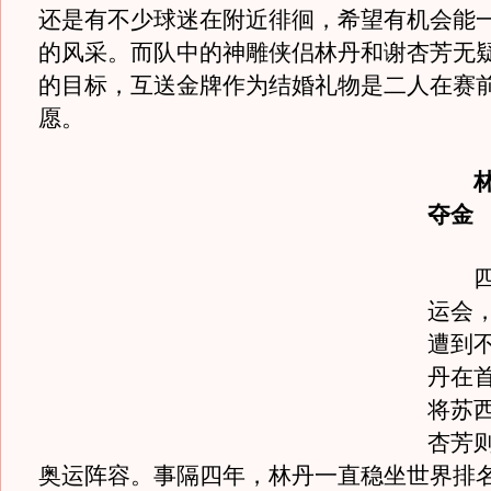
还是有不少球迷在附近徘徊，希望有机会能
的风采。而队中的神雕侠侣林丹和谢杏芳无
的目标，互送金牌作为结婚礼物是二人在赛
愿。
林
夺金
四年
运会
遭到
丹在
将苏
杏芳
奥运阵容。事隔四年，林丹一直稳坐世界排