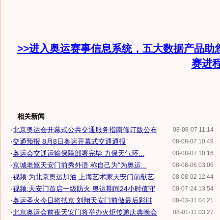
>>进入奥运赛事信息系统，五大数据产品助
赛进
相关新闻
·
北京奥运会开幕式公共交通服务指南修订版公布
08-08-07 11:14
·
交通预报 8月8日奥运开幕式交通通报
08-08-07 10:49
·
奥运会交通运输保障部署完毕 力保天气环...
08-08-07 10:16
·
京城老妪天安门前秀外语 称自己为"为奥运...
08-08-06 03:06
·
视频:为北京奥运加油 上海艺术家天安门前献艺
08-08-02 12:44
·
视频:天安门首启一级防火 奥运期间24小时值守
08-07-24 13:54
·
奥运圣火今日将抵京 刘翔天安门前做最后彩排
08-03-31 04:21
·
北京奥运会前夜天安门将举办火炬传递庆典晚会
08-01-11 03:27