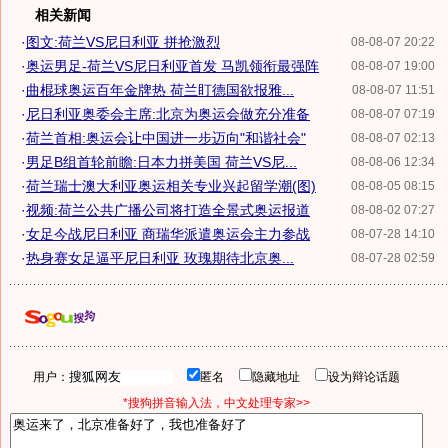
相关新闻
·
图文:荷兰VS尼日利亚 拼抢激烈
08-08-07 20:22
·
奥运男足-荷兰VS尼日利亚首发 马凯领衔最强阵
08-08-07 19:00
·
曲棍球奥运百年金牌热 荷兰盯德国欲报雅...
08-08-07 11:51
·
尼日利亚奥委会主席:北京为奥运会做充分准备
08-08-07 07:19
·
荷兰首相:奥运会让中国进一步迈向"和谐社会"
08-08-07 02:13
·
男足B组首轮前瞻:日本力拼美国 荷兰VS尼...
08-08-06 12:34
·
荷兰瑞士澳大利亚奥运相关专业兴起留学潮(图)
08-08-05 08:15
·
视频:荷兰公共广播公司将打造全景式奥运报道
08-08-02 07:27
·
女足今战尼日利亚 商瑞华派遣奥运会主力参战
08-07-28 14:10
·
热身赛女足逼平尼日利亚 玫瑰期待北京奥...
08-07-28 02:59
用户：
匿名
隐藏地址
设为辩论话题
*搜狗拼音输入法，中文处理专家>>