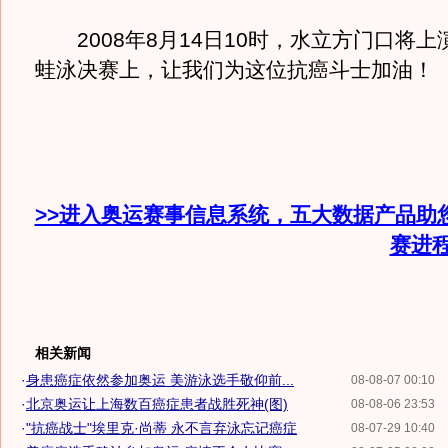
2008年8月14日10时，水立方门口将上演
蛙泳决赛上，让我们为这位抗癌斗士加油！
>>进入奥运赛事信息系统，五大数据产品助
赛进
相关新闻
·
身患癌症依然参加奥运 美游泳选手敬仰前...
08-08-07 00:10
·
北京奥运让上海数百癌症患者战胜死神(图)
08-08-06 23:53
·
"抗癌战士"埃里克·尚蒂 永不言弃泳忘记癌症
08-07-29 10:40