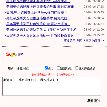
·
美癌症选手确认参加奥运 病情不会在比赛...
08-07-25 08:02
·
美国奥运选拔赛上癌症患者的故事:同时间赛跑
08-07-16 17:28
·
美国:奥运选拔赛上运动员顽强与癌症搏斗
08-07-16 15:45
·
美蛙泳选手为奥运推迟癌症手术 要完成自...
08-07-15 10:54
·
美奥运游泳选手被确诊癌症 尚蒂决定坚持...
08-07-15 06:34
·
美国蛙泳选手尚蒂决定先参加奥运再做癌症手术
08-07-14 12:09
·
美游泳选手为奥运延迟癌症手术 冒险备战奥运
08-07-13 15:32
更多关于
奥运 埃里克
的新闻>>
用户：
匿名
隐藏地址
设为辩论话题
*搜狗拼音输入法，中文处理专家>>