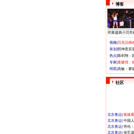
博客
闭幕盛典小贝亮
视频|
贝克汉姆改
策划|
熙坤贵宾
热点|
陈剑翔：
专家|
童建强：
明星|
高敏：赛
社区
北京奥运
|
狐狐
北京奥运
|
中国
北京奥运
|
劳伦
北京奥运
|
张艺