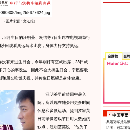
。（图片来源：文汇报）
，8月生日的汪明荃、杨怡等7日出席在电视城举行
到沙田观看奥运马术比赛，身体力行支持奥运。
金牌榜
金
有来过生日会，今年刚好有空就出席，28日就
多不开心的事发生，因此不会大搞生日会，宁愿要歌
划和朋友吃饭庆祝，并称生日愿望是身体健康。
汪明荃早前曾因中暑入
院，所以现在她会用更多时间
休息和多做运动。提到罗家英
中国军团
日前录像游戏节目时大数她的
·
奥运冠军抵达澳
缺点，汪明荃笑说：“他为了
·
组图：冠军团香