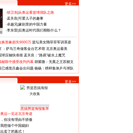
更多>>
·
胡卫东
|
从奥运看篮球强队之路
·
孟关良
|
可爱儿子的趣事
·
卓越兄
|
篆刻里的中国力量
·
李东雷
|
后奥运时代我们期盼什么？
相
换形象损失9000万
篮坛美女隋菲菲军训英姿
室 ：萨马兰奇做客金台艺术馆
北京奥运最美
国球压轴快准很
孟关良：“路易”破水上魔咒
揭秘陈中接受改判内幕
胡紫微：无冕之王苏丽文
前已感觉吕鑫会出问题
杨杨：榜样集体乒乓球队
更多>>
恶搞男篮海报集萃
看奥运—见证北京奇迹
人，你没有理由不骄傲
：我想做个中国媳妇
谋出卖了闭幕式！