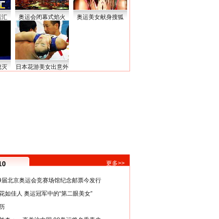
运汇
奥运会闭幕式焰火
奥运美女献身搜狐
熄灭
日本花游美女出意外
10
更多>>
29届北京奥运会竞赛场馆纪念邮票今发行
花如佳人 奥运冠军中的“第二眼美女”
历