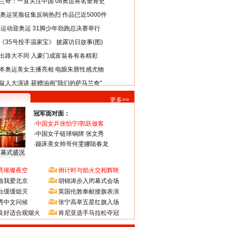
兰奇：一直关注中国 08奥运将名垂青史
8奥运笑脸征集反响热烈 作品已近5000件
类运动迎奥运 31脚少年劲跑总决赛举行
《35号投手温家宝》 披露访日故事(图)
出路大不同 入豪门成富翁各有各精彩
本奥运美女主播亮相 电眼朱唇性感尤物
翁人大演讲 获赠油画"我们的萨马兰奇"
更多>>
冠军面对面：
·
中国女乒张怡宁/郭跃做客
·
中国女子链球铜牌 张文秀
·
蹦床美女帅哥何雯娜陆春龙
闭幕式盛况
亮璀璨夜空
倒计时与焰火交相辉映
曲我爱北京
胡锦涛步入闭幕式会场
台缓缓熄灭
英国伦敦奉献接旗表演
秀中文问候
张宁高举五星红旗入场
良好适合观烟火
肯尼亚选手马拉松夺冠