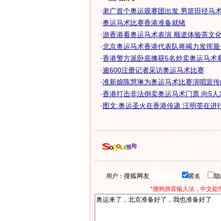
·
老广首个奥运观赛团出发 男篮田径马术最
·
奥运马术比赛香港准备就绪
·
游香港看奥运马术表演 顺道体验茶文化街
·
北京奥运马术香港代表队将竭力发挥最
·
香港警方派卧底擒获5名炒卖奥运马术赛门
·
逾600注册记者采访奥运马术比赛
·
准新娘陈慧琳为奥运马术比赛演唱宣传
·
香港打击非法倒卖奥运马术门票 向5人
·
图文:奥运圣火在香港传递 汪明荃在进
用户：
匿名
*搜狗拼音输入法，中文处理