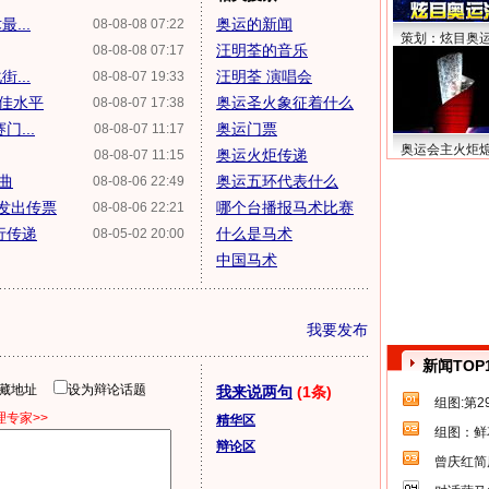
...
奥运的新闻
08-08-08 07:22
策划：炫目奥
汪明荃的音乐
08-08-08 07:17
...
汪明荃 演唱会
08-08-07 19:33
佳水平
奥运圣火象征着什么
08-08-07 17:38
...
奥运门票
08-08-07 11:17
奥运会主火炬
奥运火炬传递
08-08-07 11:15
曲
奥运五环代表什么
08-08-06 22:49
发出传票
哪个台播报马术比赛
08-08-06 22:21
行传递
什么是马术
08-05-02 20:00
中国马术
我要发布
新闻TOP
隐藏地址
设为辩论话题
我来说两句
(1条)
组图:第
专家>>
精华区
组图：鲜
辩论区
曾庆红简