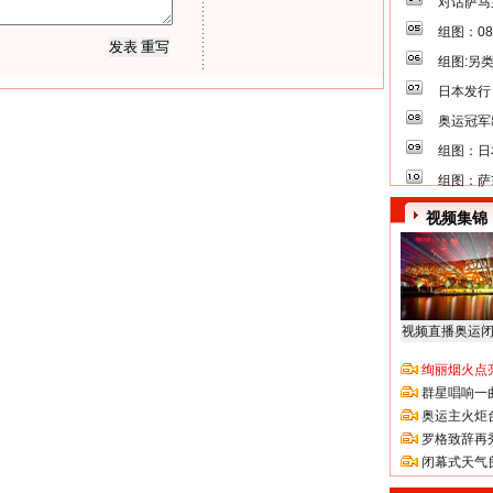
对话萨马
组图：0
组图:另
日本发行
奥运冠军
组图：日
组图：萨
视频集锦
视频直播奥运
绚丽烟火点
群星唱响一
奥运主火炬
罗格致辞再
闭幕式天气