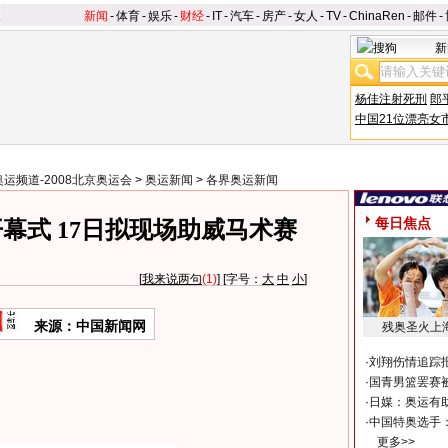
新闻
-
体育
-
娱乐
-
财经
-
IT
-
汽车
-
房产
-
女人
-
TV
-
ChinaRen
-
邮件
-
新
杨佳注射死刑
郎
中国21位漂亮女
奥运频道-2008北京奥运会
>
奥运新闻
>
各界奥运新闻
每日焦点
幕式 17日拟现场助威马术赛
[
我来说两句
(1)
] [字号：
大
中
小
]
来源：中国新闻网
残奥圣火上
·
刘翔伤情追踪
·
国青男篮罢赛被
·
日媒：奥运有
·
中国特奥选手
更多>>