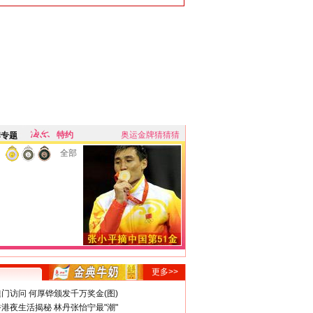
特约
奥运金牌猜猜猜
牌专题
全部
更多>>
门访问 何厚铧颁发千万奖金(图)
港夜生活揭秘 林丹张怡宁最"潮"