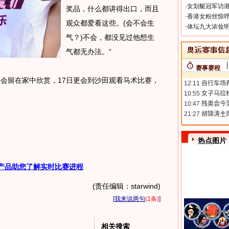
·
女划艇冠军访港
奖品，什么都讲得出口，而且
·
香港女粉丝惊呼
观众都爱看这些。(会不会生
·
体坛九大浓妆明
气？)不会，都没见过他想生
气都无办法。”
赛事赛程
留在家中欣赏，17日更会到沙田观看马术比赛，
热点图片
产品助您了解实时比赛进程
(责任编辑：starwind)
[
我来说两句
(1条)
]
相关搜索