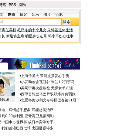
博客
-
BBS
-
搜狗
闻
网页
博客
音乐
图片
说吧
平离任美排
毛泽东的十个儿女
朱镕基退休生活
市长
新足协主席
明星身份证号
邓小平伤心往事
•
上海传圣火 宋晓波摆爱心手势
•
小罗助攻舍瓦替补 米兰1-2升班马
•
美网李娜次盘崩盘 无缘女单八强
•
西甲首轮皇马巴萨双双爆冷负弱旅
海传递
•
北爱杯奥沙利文夺得排位赛第21冠
报道：病情超乎想象 可能赴美治疗
判0-20叙利亚 亚青赛卫冕蒙阴影
助中国申办世界杯 成日本竞争对手
：我们曾灌巴西七球 比国足强得多