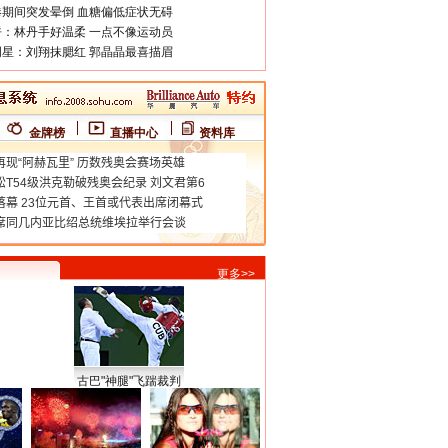
期间突发晕倒 血糖偏低症状无碍
：林丹手好温柔 一点不像运动员
星：刘翔抹腮红 郭晶晶最喜描眉
金牌榜
直播中心
资料库
更多>>
古巴"神腿"飞踹裁判