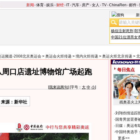
新闻
-
体育
-
娱乐
-
财经
-
IT
-
汽车
-
房产
-
女人
-
TV
-
ChinaRen
-
邮件
-
新
杨佳注射死刑
郎
中国21位漂亮女
奥运频道-2008北京奥运会
>
奥运会火炬传递
>
境内火炬传递
>
奥运火炬北京传递
>
北
每日焦点
从周口店遗址博物馆广场起跑
[
我来说两句
] [字号：
大
中
小
]
来源：新华社
残奥圣火上
·
刘翔伤情追踪
·
国青男篮罢赛被
·
日媒：奥运有
·
中国特奥选手
更多>>