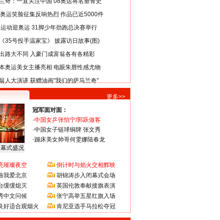
兰奇：一直关注中国 08奥运将名垂青史
8奥运笑脸征集反响热烈 作品已近5000件
类运动迎奥运 31脚少年劲跑总决赛举行
《35号投手温家宝》 披露访日故事(图)
出路大不同 入豪门成富翁各有各精彩
本奥运美女主播亮相 电眼朱唇性感尤物
翁人大演讲 获赠油画"我们的萨马兰奇"
更多>>
冠军面对面：
·
中国女乒张怡宁/郭跃做客
·
中国女子链球铜牌 张文秀
·
蹦床美女帅哥何雯娜陆春龙
闭幕式盛况
亮璀璨夜空
倒计时与焰火交相辉映
曲我爱北京
胡锦涛步入闭幕式会场
台缓缓熄灭
英国伦敦奉献接旗表演
秀中文问候
张宁高举五星红旗入场
良好适合观烟火
肯尼亚选手马拉松夺冠