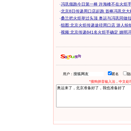
·
冯巩领跑今日第一棒 许海峰不在火炬手名
·
北京8日传递周口店起跑 首棒冯巩北大
·
桑兰把火炬举过头顶 奥运与冯巩同做
·
组图:北京火炬传递途径周口店 游人纷
·
视频:北京传递841名火炬手确定 姚明冯巩
用户：
匿名
*搜狗拼音输入法，中文处理