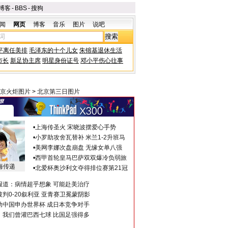
博客
-
BBS
-
搜狗
闻
网页
博客
音乐
图片
说吧
平离任美排
毛泽东的十个儿女
朱镕基退休生活
市长
新足协主席
明星身份证号
邓小平伤心往事
京火炬图片
>
北京第三日图片
•
上海传圣火 宋晓波摆爱心手势
•
小罗助攻舍瓦替补 米兰1-2升班马
•
美网李娜次盘崩盘 无缘女单八强
•
西甲首轮皇马巴萨双双爆冷负弱旅
海传递
•
北爱杯奥沙利文夺得排位赛第21冠
报道：病情超乎想象 可能赴美治疗
判0-20叙利亚 亚青赛卫冕蒙阴影
助中国申办世界杯 成日本竞争对手
：我们曾灌巴西七球 比国足强得多