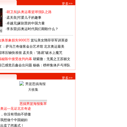
更多>>
·
胡卫东
|
从奥运看篮球强队之路
·
孟关良
|
可爱儿子的趣事
·
卓越兄
|
篆刻里的中国力量
·
李东雷
|
后奥运时代我们期盼什么？
相
换形象损失9000万
篮坛美女隋菲菲军训英姿
室 ：萨马兰奇做客金台艺术馆
北京奥运最美
国球压轴快准很
孟关良：“路易”破水上魔咒
揭秘陈中接受改判内幕
胡紫微：无冕之王苏丽文
前已感觉吕鑫会出问题
杨杨：榜样集体乒乓球队
更多>>
恶搞男篮海报集萃
看奥运—见证北京奇迹
人，你没有理由不骄傲
：我想做个中国媳妇
谋出卖了闭幕式！