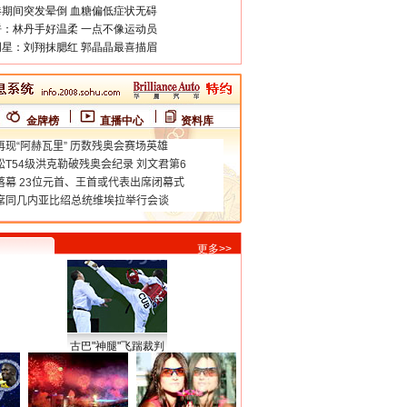
期间突发晕倒 血糖偏低症状无碍
：林丹手好温柔 一点不像运动员
星：刘翔抹腮红 郭晶晶最喜描眉
金牌榜
直播中心
资料库
更多>>
古巴"神腿"飞踹裁判