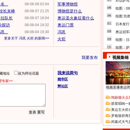
对话萨马
...
军事博物馆
08-08-08 02:04
组图：0
校长末棒
博物馆是什么
08-08-07 21:25
组图:另
拉拉队长
奥运圣火象征着什么
08-08-07 16:04
日本发行
纷探访
奥运门票
08-08-04 19:32
...
冯巩
08-08-04 19:30
奥运冠军
更多关于
冯巩 火炬
的新闻>>
火炬
组图：日
组图：萨
我要发布
视频集锦
我来说两句
隐藏地址
设为辩论话题
精华区
专家>>
辩论区
视频直播奥运
绚丽烟火点
群星唱响一
奥运主火炬
罗格致辞再
闭幕式天气