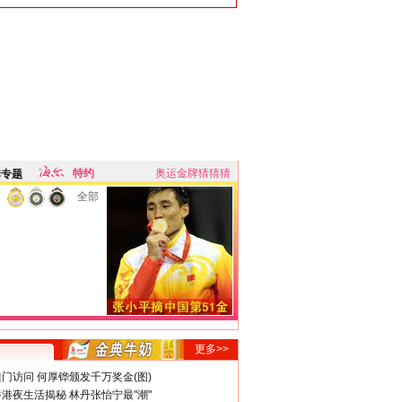
特约
奥运金牌猜猜猜
牌专题
全部
更多>>
门访问 何厚铧颁发千万奖金(图)
港夜生活揭秘 林丹张怡宁最"潮"