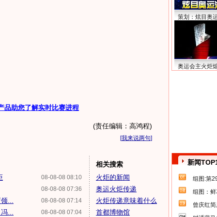
策划：炫目奥
奥运会主火炬
产品助您了解实时比赛进程
(责任编辑：高鸿程)
[
我来说两句
]
新闻TOP
相关搜索
炬
火炬的新闻
08-08-08 08:10
组图:第
奥运火炬传递
08-08-08 07:36
组图：鲜
...
火炬传递意味着什么
08-08-08 07:14
曾庆红简
...
首都博物馆
08-08-08 07:04