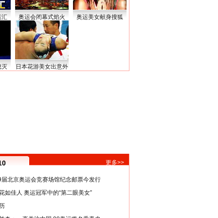
运汇
奥运会闭幕式焰火
奥运美女献身搜狐
熄灭
日本花游美女出意外
10
更多>>
29届北京奥运会竞赛场馆纪念邮票今发行
花如佳人 奥运冠军中的“第二眼美女”
历