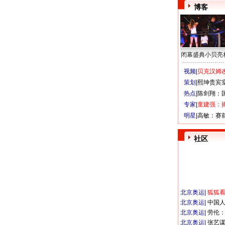
博客
闭幕盛典小贝亮
视频|
贝克汉姆改
策划|
熙坤贵宾
热点|
陈剑翔：
专家|
童建强：
明星|
高敏：赛
社区
北京奥运
|
狐狐
北京奥运
|
中国
北京奥运
|
劳伦
北京奥运
|
张艺