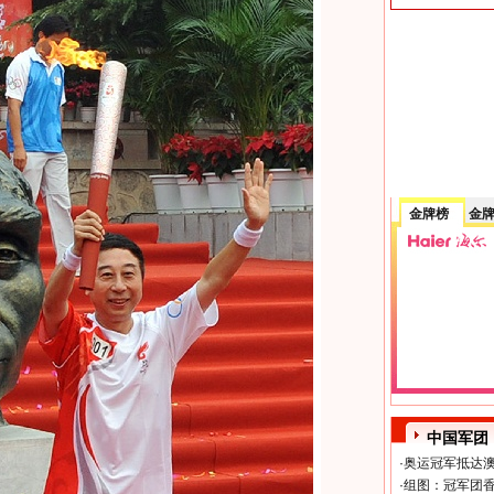
金牌榜
金
中国军团
·
奥运冠军抵达澳
·
组图：冠军团香