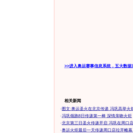
>>进入奥运赛事信息系统，五大数据
相关新闻
·
图文:奥运圣火在北京传递 冯巩高举火
·
冯巩领跑8日传递第一棒 深情亲吻火炬
·
北京第三日圣火传递开启 冯巩在周口店领
·
奥运火炬最后一天传递周口店拉开帷幕 冯