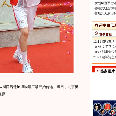
·
女划艇冠军访港
·
香港女粉丝惊呼
·
体坛九大浓妆明
赛事赛程
热点图片
炬从周口店遗址博物馆广场开始传递。当日，北京奥
旭摄