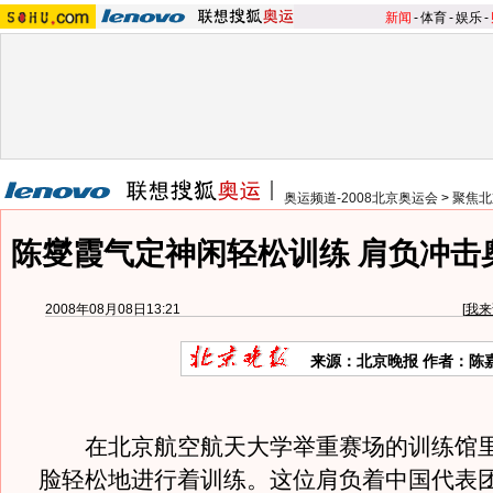
新闻
-
体育
-
娱乐
-
奥运频道-2008北京奥运会
>
聚焦北
陈燮霞气定神闲轻松训练 肩负冲击
2008年08月08日13:21
[
我来
来源：北京晚报 作者：陈
在北京航空航天大学举重赛场的训练馆里
脸轻松地进行着训练。这位肩负着中国代表