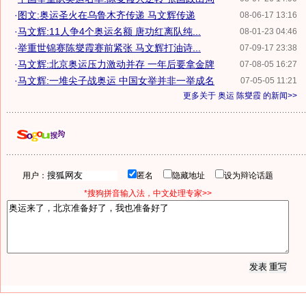
·
图文:奥运圣火在乌鲁木齐传递 马文辉传递
08-06-17 13:16
·
马文辉:11人争4个奥运名额 唐功红离队纯...
08-01-23 04:46
·
举重世锦赛陈燮霞赛前紧张 马文辉打油诗...
07-09-17 23:38
·
马文辉:北京奥运压力激动并存 一年后要拿金牌
07-08-05 16:27
·
马文辉:一堆尖子战奥运 中国女举并非一举成名
07-05-05 11:21
更多关于
奥运 陈燮霞
的新闻>>
用户：
匿名
隐藏地址
设为辩论话题
*搜狗拼音输入法，中文处理专家>>