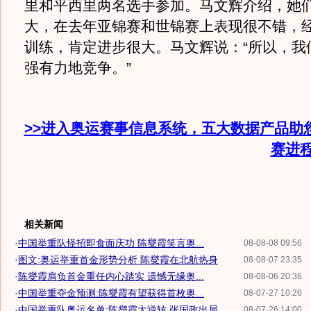
里和平西里两名选手参加。马文辉介绍，她
大，在去年亚锦赛和世锦赛上表现很不错，
训练，肯定进步很大。马文辉说：“所以，我
强有力地竞争。”
>>进入奥运赛事信息系统，五大数据产品助
赛进
相关新闻
·
中国举重队怪招即食面庆功 陈燮霞笑言奥...
08-08-08 09:56
·
图文:奥运举重首金形势分析 陈燮霞在北航热身
08-08-07 23:35
·
陈燮霞肩负首金重任内心踏实 遗憾无缘奥...
08-08-06 20:36
·
中国举重夺金预测:陈燮霞有望获得首枚奥...
08-07-27 10:26
·
中国举重队奥运名单:陈燮霞大逆转 张国政出局
08-07-26 14:00