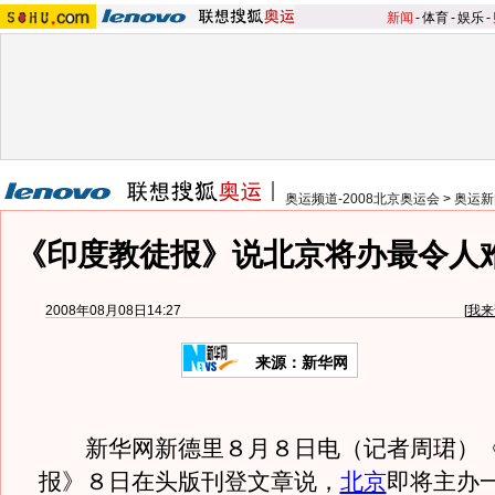
新闻
-
体育
-
娱乐
-
奥运频道-2008北京奥运会
>
奥运新
《印度教徒报》说北京将办最令人
2008年08月08日14:27
[
我来
来源：新华网
新华网新德里８月８日电（记者周珺）《
报》８日在头版刊登文章说，
北京
即将主办