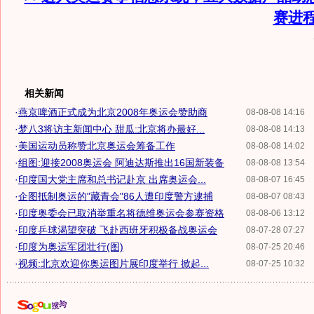
赛进
相关新闻
·
燕京啤酒正式成为北京2008年奥运会赞助商
08-08-08 14:16
·
梦八3将访主新闻中心 甜瓜:北京将办最好...
08-08-08 14:13
·
美国运动员称赞北京奥运会筹备工作
08-08-08 14:02
·
组图:迎接2008奥运会 阿迪达斯推出16国新装备
08-08-08 13:54
·
印度国大党主席和总书记赴京 出席奥运会...
08-08-07 16:45
·
企图抵制奥运的"藏青会"86人遭印度警方逮捕
08-08-07 08:43
·
印度奥委会已取消举重名将德维奥运会参赛资格
08-08-06 13:12
·
印度乒球渴望突破 飞赴西班牙积极备战奥运会
08-07-28 07:27
·
印度为奥运军团壮行(图)
08-07-25 20:46
·
视频:北京欢迎你奥运图片展印度举行 掀起...
08-07-25 10:32