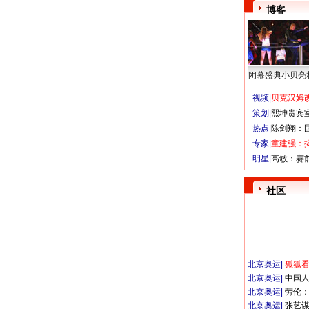
博客
闭幕盛典小贝亮
视频|
贝克汉姆改
策划|
熙坤贵宾
热点|
陈剑翔：
专家|
童建强：
明星|
高敏：赛
社区
北京奥运
|
狐狐
北京奥运
|
中国
北京奥运
|
劳伦
北京奥运
|
张艺