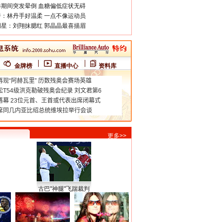
期间突发晕倒 血糖偏低症状无碍
：林丹手好温柔 一点不像运动员
星：刘翔抹腮红 郭晶晶最喜描眉
金牌榜
直播中心
资料库
更多>>
古巴"神腿"飞踹裁判