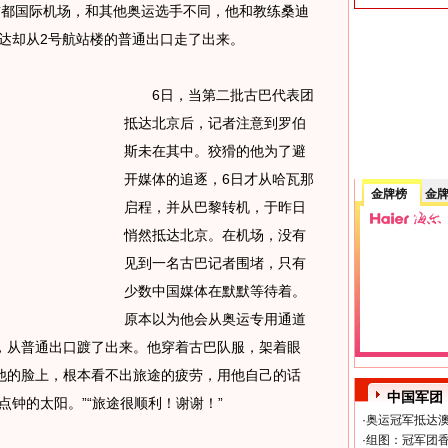
首都国际机场，和其他奥运选手不同，他和教练桑迪
达却从2号航站楼的普通出口走了出来。
6日，当第二批古巴代表团
抵达北京后，记者注意到罗伯
斯未在其中。狡猾的他为了避
开媒体的追逐，6日才从哈瓦那
金牌榜
金
启程，并从巴黎转机，于昨日
悄然抵达北京。在机场，没有
见到一名古巴记者围堵，只有
少数中国媒体在默默等待着。
原本以为他会从奥运专用通道
，从普通出口踱了出来。他穿着古巴队服，架着眼
他的脸上，根本看不出旅途的疲劳，用他自己的话
中国军团
点钟的太阳。”“旅途很顺利！谢谢！”
·
奥运冠军抵达澳
·
组图：冠军团香