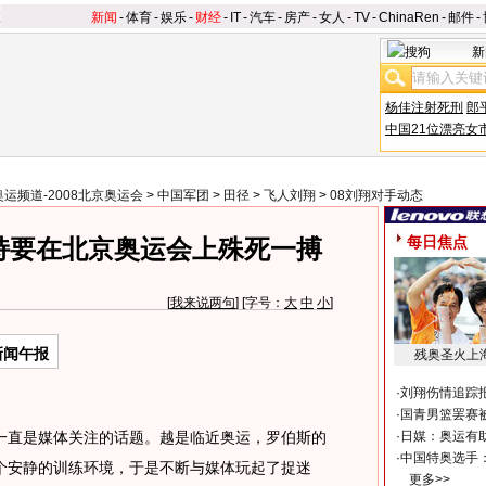
新闻
-
体育
-
娱乐
-
财经
-
IT
-
汽车
-
房产
-
女人
-
TV
-
ChinaRen
-
邮件
-
新
杨佳注射死刑
郎
中国21位漂亮女
奥运频道-2008北京奥运会
>
中国军团
>
田径
>
飞人刘翔
>
08刘翔对手动态
每日焦点
持要在北京奥运会上殊死一搏
[
我来说两句
] [字号：
大
中
小
]
新闻午报
残奥圣火上
·
刘翔伤情追踪
·
国青男篮罢赛被
一直是媒体关注的话题。越是临近奥运，罗伯斯的
·
日媒：奥运有
·
中国特奥选手
个安静的训练环境，于是不断与媒体玩起了捉迷
更多>>