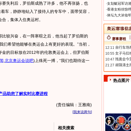
赛失利后，罗伯斯成熟了许多，他不再张扬，也
·
女划艇冠军访港
·
香港女粉丝惊呼
推着车，静静地钻入了接待人的专车中，面带笑容，
·
体坛九大浓妆明
会合，集体入住奥运村。
比较兴奋，在一阵寒暄之后，他当起了罗伯斯的
赛事赛程
我们希望他能够在奥运会上有更好的表现。”当初，
金的目标放在2012年的伦敦奥运会上，但罗伯斯
闻
,
北京奥运会说吧
)
上殊死一搏，“我们也期待这一
热点图片
产品助您了解实时比赛进程
(责任编辑：王雅南)
[
我来说两句
]
相关搜索