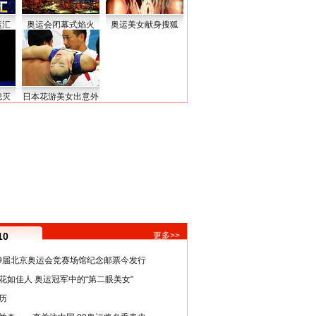
运汇
奥运会闭幕式焰火
奥运美女献身搜狐
熄灭
日本花游美女出意外
10
更多>>
29届北京奥运会竞赛场馆纪念邮票今发行
花如佳人 奥运冠军中的“第二眼美女”
历