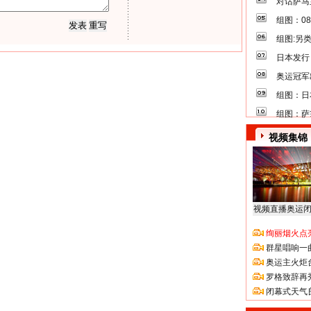
对话萨马
组图：0
组图:另
日本发行
奥运冠军
组图：日
组图：萨
视频集锦
视频直播奥运
绚丽烟火点
群星唱响一
奥运主火炬
罗格致辞再
闭幕式天气