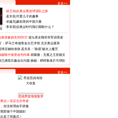
更多>>
·
胡卫东
|
从奥运看篮球强队之路
·
孟关良
|
可爱儿子的趣事
·
卓越兄
|
篆刻里的中国力量
·
李东雷
|
后奥运时代我们期盼什么？
相
换形象损失9000万
篮坛美女隋菲菲军训英姿
室 ：萨马兰奇做客金台艺术馆
北京奥运最美
国球压轴快准很
孟关良：“路易”破水上魔咒
揭秘陈中接受改判内幕
胡紫微：无冕之王苏丽文
前已感觉吕鑫会出问题
杨杨：榜样集体乒乓球队
更多>>
恶搞男篮海报集萃
看奥运—见证北京奇迹
人，你没有理由不骄傲
：我想做个中国媳妇
谋出卖了闭幕式！