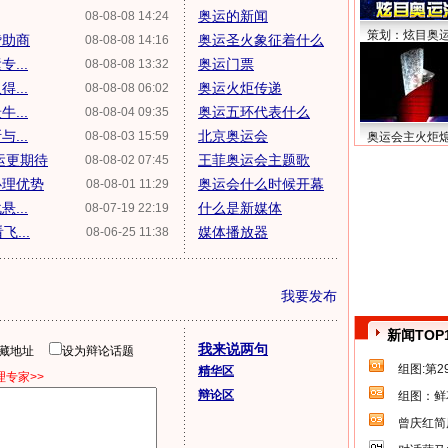
奥运的新闻
08-08-08 14:24
策划：炫目奥
赞助商
奥运圣火象征着什么
08-08-08 14:16
...
奥运门票
08-08-08 13:32
...
奥运火炬传递
08-08-08 06:02
...
奥运五环代表什么
08-08-04 09:35
...
北京奥运会
08-08-03 15:59
奥运会主火炬
运更期待
王菲奥运会主题歌
08-08-02 07:45
心理优势
奥运会什么时候开幕
08-08-01 11:29
...
什么是新媒体
08-07-19 22:19
...
媒体播放器
08-06-25 11:38
我要发布
新闻TOP
我来说两句
隐藏地址
设为辩论话题
组图:第
精华区
专家>>
辩论区
组图：鲜
曾庆红简