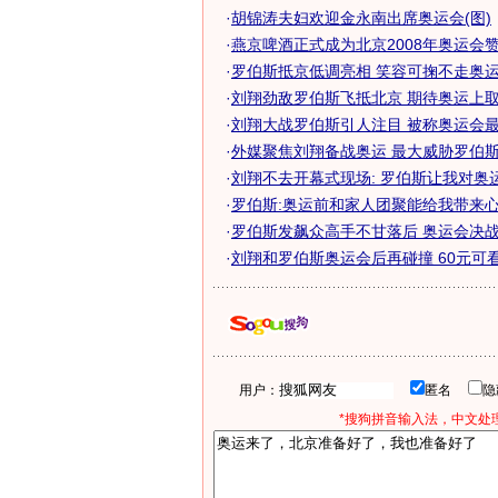
·
胡锦涛夫妇欢迎金永南出席奥运会(图)
·
燕京啤酒正式成为北京2008年奥运会
·
罗伯斯抵京低调亮相 笑容可掬不走奥运专
·
刘翔劲敌罗伯斯飞抵北京 期待奥运上取得
·
刘翔大战罗伯斯引人注目 被称奥运会最牛
·
外媒聚焦刘翔备战奥运 最大威胁罗伯斯与
·
刘翔不去开幕式现场: 罗伯斯让我对奥
·
罗伯斯:奥运前和家人团聚能给我带来
·
罗伯斯发飙众高手不甘落后 奥运会决战悬
·
刘翔和罗伯斯奥运会后再碰撞 60元可看飞
用户：
匿名
*搜狗拼音输入法，中文处理