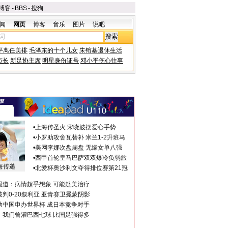
博客
-
BBS
-
搜狗
闻
网页
博客
音乐
图片
说吧
平离任美排
毛泽东的十个儿女
朱镕基退休生活
市长
新足协主席
明星身份证号
邓小平伤心往事
•
上海传圣火 宋晓波摆爱心手势
•
小罗助攻舍瓦替补 米兰1-2升班马
•
美网李娜次盘崩盘 无缘女单八强
•
西甲首轮皇马巴萨双双爆冷负弱旅
海传递
•
北爱杯奥沙利文夺得排位赛第21冠
报道：病情超乎想象 可能赴美治疗
判0-20叙利亚 亚青赛卫冕蒙阴影
助中国申办世界杯 成日本竞争对手
：我们曾灌巴西七球 比国足强得多