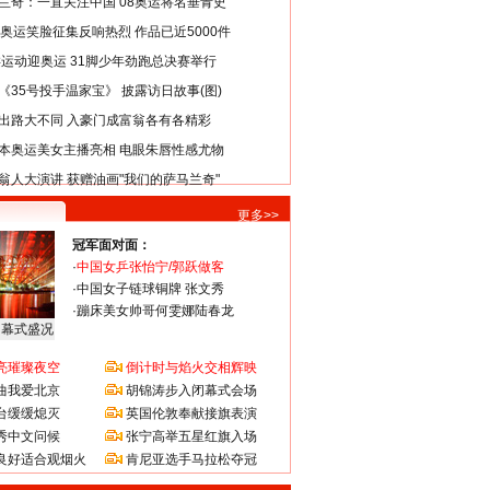
兰奇：一直关注中国 08奥运将名垂青史
8奥运笑脸征集反响热烈 作品已近5000件
类运动迎奥运 31脚少年劲跑总决赛举行
《35号投手温家宝》 披露访日故事(图)
出路大不同 入豪门成富翁各有各精彩
本奥运美女主播亮相 电眼朱唇性感尤物
翁人大演讲 获赠油画"我们的萨马兰奇"
更多>>
冠军面对面：
·
中国女乒张怡宁/郭跃做客
·
中国女子链球铜牌 张文秀
·
蹦床美女帅哥何雯娜陆春龙
闭幕式盛况
亮璀璨夜空
倒计时与焰火交相辉映
曲我爱北京
胡锦涛步入闭幕式会场
台缓缓熄灭
英国伦敦奉献接旗表演
秀中文问候
张宁高举五星红旗入场
良好适合观烟火
肯尼亚选手马拉松夺冠