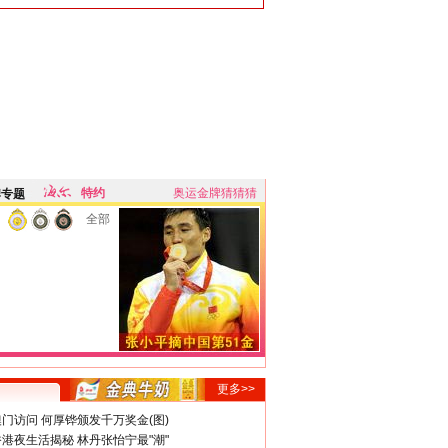
特约
奥运金牌猜猜猜
牌专题
全部
更多>>
门访问 何厚铧颁发千万奖金(图)
港夜生活揭秘 林丹张怡宁最"潮"