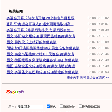
相关新闻
·
奥运会开幕式前表演开始 28个特色节目登场
08-08-08 18:02
·
张和平:奥运会开幕式如遇大雨可能取消高...
08-08-07 06:07
·
奥运会开幕式昨最后彩排完成 最后没有焰...
08-08-06 01:39
·
图文:洛阳站火炬传递 展现民族特色舞狮表演
08-07-27 12:17
·
图文:起跑仪式上精彩的舞狮表演
08-07-18 10:09
·
胡锦涛9日访问横滨华侨学校 男生准备舞狮表演
08-05-08 13:04
·
图文:秦皇岛迎接倒计时100天晚会 舞狮表演
08-04-29 23:44
·
图文:德国经理身穿唐装欢度春节 参加舞狮表演
08-04-24 23:49
·
组图:吉隆坡圣火传递现场 舞狮表演助威奥运
08-04-21 16:49
·
图文:奥运圣火在巴黎传递 传递沿途的舞狮表演
08-04-08 00:53
更多关于
表演 奥运会
的新闻>>
用户：
匿名
隐藏地址
设为辩论话题