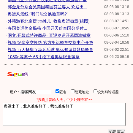
·
郭金龙分别会见美国泰国芬兰客人 欢迎出...
08-08-08 13:18
·
奥运风景线:"我们能交换徽章吗?"
08-08-08 13:13
·
外籍游客北京摆"地摊儿" 收集奥运徽章(组图)
08-08-07 14:51
·
各国奥运奖金揭秘 小国开天价泰国分期付...
08-08-07 10:45
·
图文:开幕式特许商品- 喜迎奥运开幕圆满徽章
08-08-06 15:10
·
视频:纪念章交换热 官方奥运徽章交换中心开放
08-08-04 18:58
·
视频:百人畅爽互动乒乓球 奥运知识答题得徽章
08-08-02 22:51
·
1080p等离子 65寸松下送奥运限量徽章
08-06-23 09:19
用户：
匿名
隐藏地址
设为辩论话题
*搜狗拼音输入法，中文处理专家>>