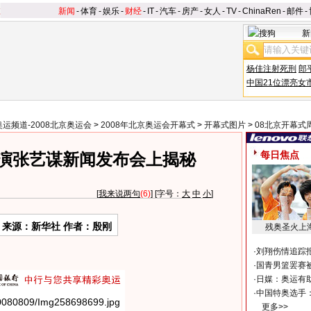
新闻
-
体育
-
娱乐
-
财经
-
IT
-
汽车
-
房产
-
女人
-
TV
-
ChinaRen
-
邮件
-
新
杨佳注射死刑
郎
中国21位漂亮女
奥运频道-2008北京奥运会
>
2008年北京奥运会开幕式
>
开幕式图片
>
08北京开幕式
每日焦点
演张艺谋新闻发布会上揭秘
[
我来说两句
(6)
] [字号：
大
中
小
]
来源：新华社 作者：殷刚
残奥圣火上
·
刘翔伤情追踪
·
国青男篮罢赛被
·
日媒：奥运有
·
中国特奥选手
更多>>