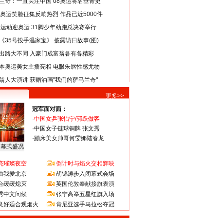
兰奇：一直关注中国 08奥运将名垂青史
8奥运笑脸征集反响热烈 作品已近5000件
类运动迎奥运 31脚少年劲跑总决赛举行
《35号投手温家宝》 披露访日故事(图)
出路大不同 入豪门成富翁各有各精彩
本奥运美女主播亮相 电眼朱唇性感尤物
翁人大演讲 获赠油画"我们的萨马兰奇"
更多>>
冠军面对面：
·
中国女乒张怡宁/郭跃做客
·
中国女子链球铜牌 张文秀
·
蹦床美女帅哥何雯娜陆春龙
闭幕式盛况
亮璀璨夜空
倒计时与焰火交相辉映
曲我爱北京
胡锦涛步入闭幕式会场
台缓缓熄灭
英国伦敦奉献接旗表演
秀中文问候
张宁高举五星红旗入场
良好适合观烟火
肯尼亚选手马拉松夺冠