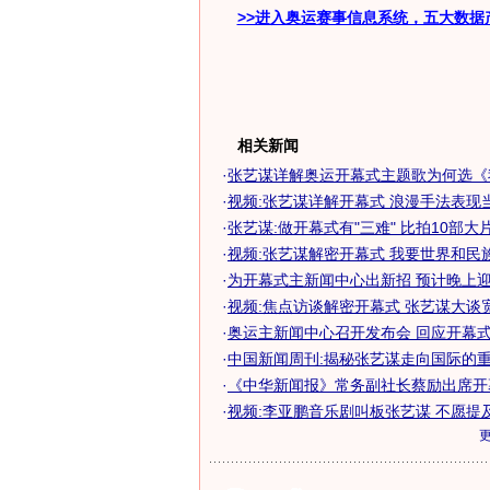
>>进入奥运赛事信息系统，五大数据
相关新闻
·
张艺谋详解奥运开幕式主题歌为何选《
·
视频:张艺谋详解开幕式 浪漫手法表现
·
张艺谋:做开幕式有"三难" 比拍10部大
·
视频:张艺谋解密开幕式 我要世界和民
·
为开幕式主新闻中心出新招 预计晚上迎人
·
视频:焦点访谈解密开幕式 张艺谋大谈
·
奥运主新闻中心召开发布会 回应开幕式泄
·
中国新闻周刊:揭秘张艺谋走向国际的
·
《中华新闻报》常务副社长蔡励出席开幕
·
视频:李亚鹏音乐剧叫板张艺谋 不愿提