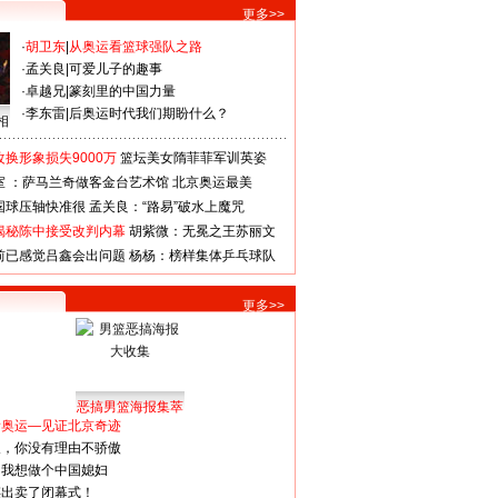
更多>>
·
胡卫东
|
从奥运看篮球强队之路
·
孟关良
|
可爱儿子的趣事
·
卓越兄
|
篆刻里的中国力量
·
李东雷
|
后奥运时代我们期盼什么？
相
换形象损失9000万
篮坛美女隋菲菲军训英姿
室 ：萨马兰奇做客金台艺术馆
北京奥运最美
国球压轴快准很
孟关良：“路易”破水上魔咒
揭秘陈中接受改判内幕
胡紫微：无冕之王苏丽文
前已感觉吕鑫会出问题
杨杨：榜样集体乒乓球队
更多>>
恶搞男篮海报集萃
看奥运—见证北京奇迹
人，你没有理由不骄傲
：我想做个中国媳妇
谋出卖了闭幕式！