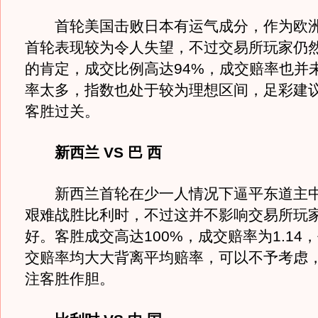
首轮美国击败日本有运气成分，作为欧洲
首轮表现较为令人失望，不过交易所玩家仍
的肯定，成交比例高达94%，成交赔率也并
率太多，指数也处于较为理想区间，足彩建
客胜过关。
新西兰 VS 巴 西
新西兰首轮在少一人情况下逼平东道主中
艰难战胜比利时，不过这并不影响交易所玩
好。客胜成交高达100%，成交赔率为1.14
交赔率均大大背离平均赔率，可以不予考虑
注客胜作胆。