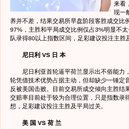
来看
现一
养并不差，结果交易所早盘阶段客胜成交比
97%，主胜和平局成交比例仅占3%明显不
队录得80以上指数区间，足彩建议投注主胜
尼日利 VS 日 本
尼日利亚首轮逼平荷兰显示出不俗能力，
轮凭借技术优势占据主动，但却缺少一锤定
反被美国击败。目前交易所成交倾向主胜结
交赔率目前处于较为合理位置，只是指数录
想，足彩建议投注主胜及平局过关。
美 国 VS 荷 兰