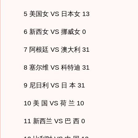
5 美国女 VS 日本女 13
6 新西女 VS 挪威女 0
7 阿根廷 VS 澳大利 31
8 塞尔维 VS 科特迪 31
9 尼日利 VS 日 本 31
10 美 国 VS 荷 兰 10
11 新西兰 VS 巴 西 0