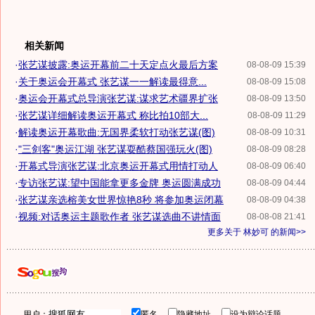
相关新闻
·
张艺谋披露:奥运开幕前二十天定点火最后方案
08-08-09 15:39
·
关于奥运会开幕式 张艺谋一一解读最得意...
08-08-09 15:08
·
奥运会开幕式总导演张艺谋:谋求艺术疆界扩张
08-08-09 13:50
·
张艺谋详细解读奥运开幕式 称比拍10部大...
08-08-09 11:29
·
解读奥运开幕歌曲:无国界柔软打动张艺谋(图)
08-08-09 10:31
·
"三剑客"奥运江湖 张艺谋耍酷蔡国强玩火(图)
08-08-09 08:28
·
开幕式导演张艺谋:北京奥运开幕式用情打动人
08-08-09 06:40
·
专访张艺谋:望中国能拿更多金牌 奥运圆满成功
08-08-09 04:44
·
张艺谋亲选榕美女世界惊艳8秒 将参加奥运闭幕
08-08-09 04:38
·
视频:对话奥运主题歌作者 张艺谋选曲不讲情面
08-08-08 21:41
更多关于
林妙可
的新闻>>
用户：
匿名
隐藏地址
设为辩论话题