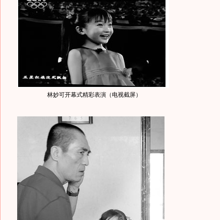
林妙可开幕式精彩表演（电视截屏）