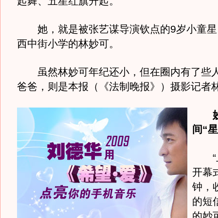
起舞、五星红旗升起。
她，就是被张艺谋导演钦点的9岁小童星
西中街小学的林妙可。
虽然林妙可年纪还小，但在圈内有了些人
爸爸，则是本报（《法制晚报》）摄影记者
间“
“上
开幕
钟，
的短
的妙