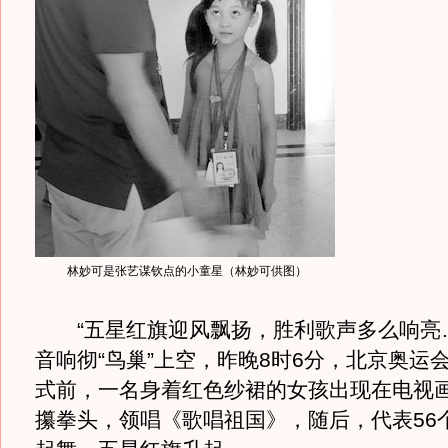
林妙可是张艺谋钦点的小童星（林妙可供图）
“五星红旗迎风飘扬，胜利歌声多么响亮…
音响彻“鸟巢”上空，昨晚8时6分，北京奥运
式前，一名身着红色纱裙的女孩出现在电视
攥拳头，领唱《歌唱祖国》，随后，代表56