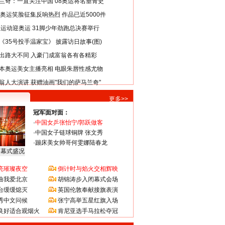
兰奇：一直关注中国 08奥运将名垂青史
8奥运笑脸征集反响热烈 作品已近5000件
类运动迎奥运 31脚少年劲跑总决赛举行
《35号投手温家宝》 披露访日故事(图)
出路大不同 入豪门成富翁各有各精彩
本奥运美女主播亮相 电眼朱唇性感尤物
翁人大演讲 获赠油画"我们的萨马兰奇"
更多>>
冠军面对面：
·
中国女乒张怡宁/郭跃做客
·
中国女子链球铜牌 张文秀
·
蹦床美女帅哥何雯娜陆春龙
闭幕式盛况
亮璀璨夜空
倒计时与焰火交相辉映
曲我爱北京
胡锦涛步入闭幕式会场
台缓缓熄灭
英国伦敦奉献接旗表演
秀中文问候
张宁高举五星红旗入场
良好适合观烟火
肯尼亚选手马拉松夺冠