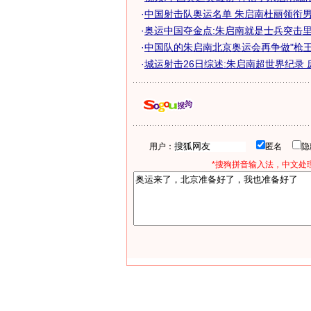
·
中国射击队奥运名单 朱启南杜丽领衔男女
·
奥运中国夺金点:朱启南就是士兵突击里的
·
中国队的朱启南北京奥运会再争做"枪王
·
城运射击26日综述:朱启南超世界纪录 
用户：
匿名
*搜狗拼音输入法，中文处理