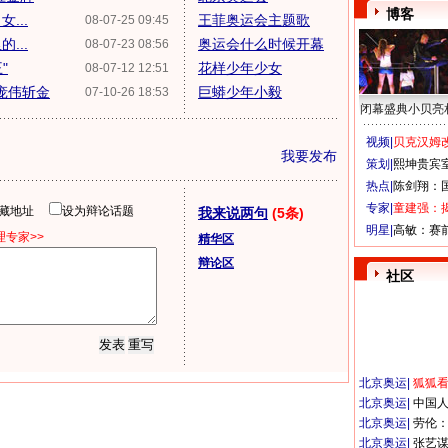
博客
...
王菲奥运会主题歌
08-07-25 09:45
...
奥运会什么时候开幕
08-07-23 08:56
"
花样少年少女
08-07-12 12:51
庞伟斩金
巨蟒少年小毅
07-10-26 18:53
闭幕盛典小贝亮
视频|
贝克汉姆改
我要发布
策划|
熙坤贵宾
热点|
陈剑翔：
专家|
童建强：
隐藏地址
设为辩论话题
我来说两句
(5条)
明星|
高敏：赛
专家>>
精华区
辩论区
社区
北京奥运
|
狐狐
北京奥运
|
中国
北京奥运
|
劳伦
北京奥运
|
张艺