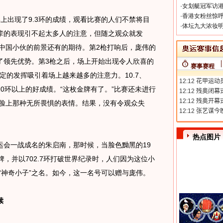
·
女划艇冠军访港
·
香港女粉丝惊呼
出现了9.3环的成绩，观看比赛的人们不禁将目
·
体坛九大浓妆明
辈的表现引不起太多人的注意，但随之观众就发
中国小伙的前景还有的期待。第2枪打响后，庞伟的
大了领先优势。第3枪之后，场上开始出现令人欣喜的
赛事赛程
定的发挥吸引着场上越来越多的注意力。10.7、
10环以上的好成绩。“这枚金牌有了。”比赛还未进行
伟脸上那种无所畏惧的表情。结果，没有令观众失
热点图片
一战成名的朱启南，那时候，当脸色黝黑的19
牌，并以702.7环打破世界纪录时，人们因为这位小
“神奇小子”之名。如今，这一名号可以赠与庞伟。
犊