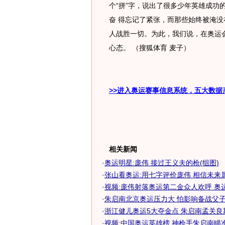
个“拼”字，说出了很多少年英雄成功
奋 得忘记了紧张，而那些始终被淹
人战胜一切。为此，我们说，在奥运
心态。 （搜狐体育 麦子）
>>进入奥运赛事信息系统，五大数据
相关新闻
·
奥运明星:庞伟 接过王义夫的枪(组图)
·
张山看奥运:用七字评价庞伟 相信未来
·
视频:庞伟射落奥运第二金众人欢呼 奥
·
朱启南北京奥运压力大 怕影响备战父子半
·
浙江健儿奥运5大夺金点 朱启南孟关良
·
视频:中国奥运英雄榜 神枪手朱启南瞄