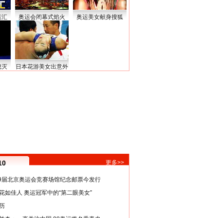
运汇
奥运会闭幕式焰火
奥运美女献身搜狐
熄灭
日本花游美女出意外
10
更多>>
29届北京奥运会竞赛场馆纪念邮票今发行
花如佳人 奥运冠军中的“第二眼美女”
历