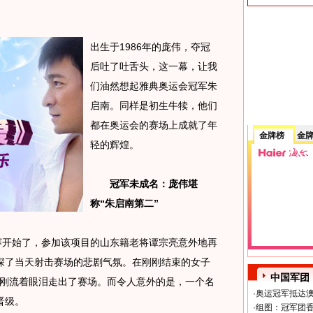
出生于1986年的庞伟，夺冠
后吐了吐舌头，这一幕，让我
们油然想起雅典奥运会冠军朱
启南。同样是初生牛犊，他们
都在奥运会的赛场上成就了年
金牌榜
金
轻的辉煌。
冠军未成名：庞伟堪
称“朱启南第二”
开始了，参加该项目的山东籍老将谭宗亮意外地再
深了当天射击赛场的悲剧气氛。在刚刚结束的女子
中国军团
刚刚流着眼泪走出了赛场。而令人意外的是，一个名
·
奥运冠军抵达澳
晋级。
·
组图：冠军团香