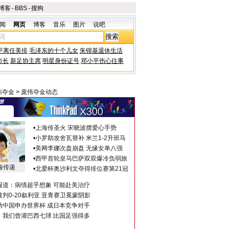
博客
-
BBS
-
搜狗
闻
网页
博客
音乐
图片
说吧
平离任美排
毛泽东的十个儿女
朱镕基退休生活
市长
新足协主席
明星身份证号
邓小平伤心往事
伟夺金
>
庞伟夺金动态
•
上海传圣火 宋晓波摆爱心手势
•
小罗助攻舍瓦替补 米兰1-2升班马
•
美网李娜次盘崩盘 无缘女单八强
•
西甲首轮皇马巴萨双双爆冷负弱旅
海传递
•
北爱杯奥沙利文夺得排位赛第21冠
报道：病情超乎想象 可能赴美治疗
判0-20叙利亚 亚青赛卫冕蒙阴影
助中国申办世界杯 成日本竞争对手
：我们曾灌巴西七球 比国足强得多