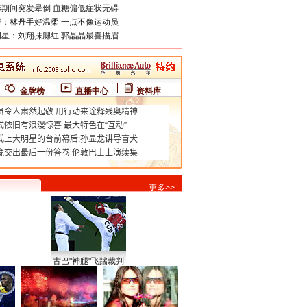
期间突发晕倒 血糖偏低症状无碍
：林丹手好温柔 一点不像运动员
星：刘翔抹腮红 郭晶晶最喜描眉
金牌榜
直播中心
资料库
更多>>
古巴"神腿"飞踹裁判