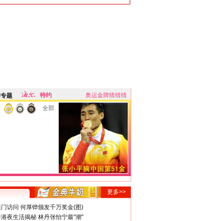
特约
奥运金牌猜猜猜
牌专题
全部
更多>>
门访问 何厚铧颁发千万奖金(图)
港夜生活揭秘 林丹张怡宁最"潮"