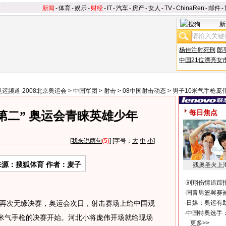
新闻
-
体育
-
娱乐
-
财经
-
IT
-
汽车
-
房产
-
女人
-
TV
-
ChinaRen
-
邮件
-
新
杨佳注射死刑
郎
中国21位漂亮女
奥运频道-2008北京奥运会
>
中国军团
>
射击
>
08中国射击动态
>
男子10米气手枪庞
每日焦点
第二” 奥运会青睐英雄少年
[
我来说两句
(5)
] [字号：
大
中
小
]
来源：搜狐体育 作者：麦子
残奥圣火上
·
刘翔伤情追踪
·
国青男篮罢赛被
再次无缘决赛，奥运会次日，射击赛场上给中国观
·
日媒：奥运有
·
中国特奥选手
0米气手枪的决赛开始。河北小将庞伟开场就给现场
更多>>