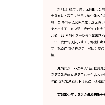
第1枪打出后，属于庞伟的记分牌上
光挪向别的高手，毕竟，这个无名之
现，竞 争对手也发挥欠佳，这么说，
状态出来了，10.3环，庞伟这次扩
形势，22 岁的小选手庞伟以越来越稳
10.8，庞伟每次抹抹袖子，都能打出
完，观众们 都这样笃定，就因为庞
望。
此情此景，不禁令人想起雅典奥运会
岁男孩朱启南夺得男子10米气步枪金
将的 突然发威感到不可思议，便送他
英雄出少年：奥运会偏爱初生牛