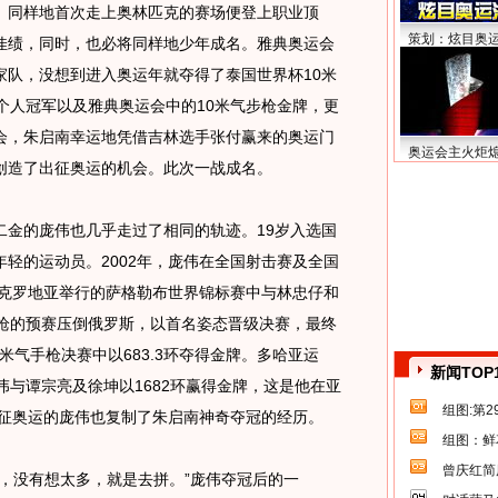
同样地首次走上奥林匹克的赛场便登上职业顶
策划：炫目奥
佳绩，同时，也必将同样地少年成名。雅典奥运会
家队，没想到进入奥运年就夺得了泰国世界杯10米
个人冠军以及雅典奥运会中的10米气步枪金牌，更
会，朱启南幸运地凭借吉林选手张付赢来的奥运门
奥运会主火炬
创造了出征奥运的机会。此次一战成名。
的庞伟也几乎走过了相同的轨迹。19岁入选国
轻的运动员。2002年，庞伟在全国射击赛及全国
在克罗地亚举行的萨格勒布世界锦标赛中与林忠仔和
手枪的预赛压倒俄罗斯，以首名姿态晋级决赛，最终
米气手枪决赛中以683.3环夺得金牌。多哈亚运
新闻TOP
伟与谭宗亮及徐坤以1682环赢得金牌，这是他在亚
组图:第
出征奥运的庞伟也复制了朱启南神奇夺冠的经历。
组图：鲜
曾庆红简
没有想太多，就是去拼。”庞伟夺冠后的一