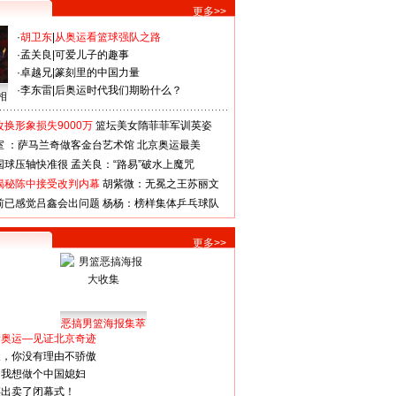
更多>>
·
胡卫东
|
从奥运看篮球强队之路
·
孟关良
|
可爱儿子的趣事
·
卓越兄
|
篆刻里的中国力量
·
李东雷
|
后奥运时代我们期盼什么？
相
换形象损失9000万
篮坛美女隋菲菲军训英姿
室 ：萨马兰奇做客金台艺术馆
北京奥运最美
国球压轴快准很
孟关良：“路易”破水上魔咒
揭秘陈中接受改判内幕
胡紫微：无冕之王苏丽文
前已感觉吕鑫会出问题
杨杨：榜样集体乒乓球队
更多>>
恶搞男篮海报集萃
看奥运—见证北京奇迹
人，你没有理由不骄傲
：我想做个中国媳妇
谋出卖了闭幕式！