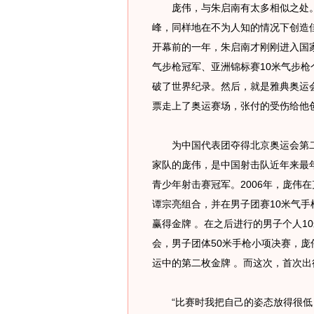
庞伟，与朱启南有太多相似之处。
峰，同样地在不为人知的情况下创造
开幕前的一年，朱启南才刚刚进入国
气步枪冠军、亚洲锦标赛10米气步枪
破了世界纪录。然后，就是雅典奥运
票走上了奥运赛场，张付的受伤给他
为中国代表团夺得北京奥运会第二金
家队的庞伟，是中国射击队近年来最年
青少年射击赛冠军。2006年，庞伟
谭宗亮组合，并在男子团赛10米气
赢得金牌 。在之后进行的男子个人10
会，男子团体50米手枪小项决赛，庞
运中的第二枚金牌 。而这次，首次
“比赛时我把自己的姿态放得很低，