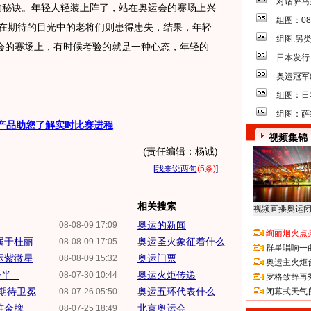
对话萨马
的秘诀。年轻人轻装上阵了，站在奥运会的赛场上兴
组图：0
没在期待的目光中的老将们则患得患失，结果，年轻
组图:另
会的赛场上，有时候考验的就是一种心态，年轻的
日本发行
奥运冠军
组图：日
组图：萨
产品助您了解实时比赛进程
视频集锦
(责任编辑：杨诚)
[
我来说两句
(5条)
]
相关搜索
视频直播奥运
奥运的新闻
08-08-09 17:09
绚丽烟火点
属于杜丽
奥运圣火象征着什么
08-08-09 17:05
群星唱响一
运紫微星
奥运门票
08-08-09 15:32
奥运主火炬
...
奥运火炬传递
08-07-30 10:44
罗格致辞再
期待卫冕
奥运五环代表什么
08-07-26 05:50
闭幕式天气
准金牌
北京奥运会
08-07-25 18:49