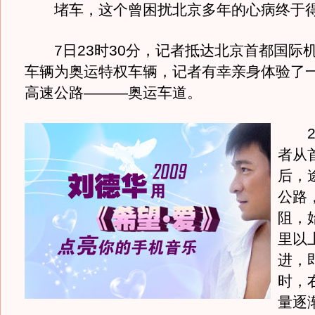
堵车，这个曾困扰北京多年的心病终于得
7日23时30分，记者抵达北京首都国际
车辆为奥运特权车辆，记者有幸亲身体验了
高速公路———奥运车道。
23
者从
后，
公路
阻，
里以
进，
时，
量逐