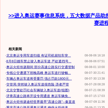
>>进入奥运赛事信息系统，五大数据产品助
赛进
相关新闻
·
北京奥运专用车道扫描 有证司机就怕车突...
08-08-06 16:18
·
8月8日婚车禁止驶入奥运车道 严处遮挡号...
08-08-06 07:51
·
奥运火炬传递期间 部分高速公路实行交通管制
08-08-01 10:00
·
专线公交遭遇下班晚高峰 奥运车道行驶畅...
08-07-30 21:41
·
车辆占奥运车道将受重罚 强占罚款1800元...
08-07-30 13:38
·
交管局:突然驶入奥运车道很危险 违者严管
08-07-28 08:28
·
北京交警处罚社会车辆驶入奥运车道(组图)
08-07-21 08:39
·
济青高速公路将开设专用通道 奥运车辆免...
08-07-15 17:03
·
奥运火炬传递途经世界最早"高速公路"--秦直道
08-07-09 11:36
·
重庆高速公路开通奥运通道 确保火炬传递...
08-06-11 13:35