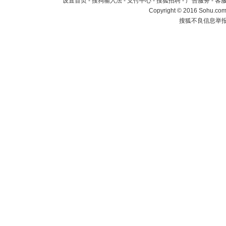
设置首页
-
搜狗输入法
-
支付中心
-
搜狐招聘
-
广告服务
-
客
Copyright
©
2016 Sohu.com 
搜狐不良信息举