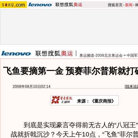
搜狐首页
-
新闻
-
奥运频道-2008北京奥运会
>
中国军
飞鱼要摘第一金 预赛菲尔普斯就打
2008年08月10日02:14
[
我来说
来源：《重庆商报》
到底是实现豪言夺得前无古人的“八冠王”
战就折戟沉沙？今天上午10点，“飞鱼”菲尔