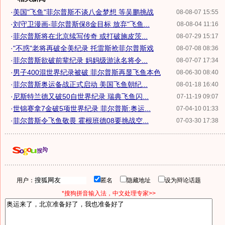
·
美国"飞鱼"菲尔普斯不谈八金梦想 等吴鹏挑战
08-08-07 15:55
·
刘守卫漫画-菲尔普斯保8金目标 放弃"飞鱼...
08-08-04 11:16
·
菲尔普斯将在北京续写传奇 或打破施皮茨...
08-07-29 15:17
·
"不惑"老将再破全美纪录 托雷斯抢菲尔普斯戏
08-07-08 08:36
·
菲尔普斯欲破前辈纪录 妈妈级游泳名将令...
08-07-07 17:34
·
男子400混世界纪录被破 菲尔普斯再显飞鱼本色
08-06-30 08:40
·
菲尔普斯奥运备战正式启动 美国飞鱼朝纪...
08-01-18 16:40
·
尼斯特兰德又破50自世界纪录 瑞典飞鱼闪...
07-11-19 09:07
·
世锦赛拿7金破5项世界纪录 菲尔普斯:奥运...
07-04-10 01:33
·
菲尔普斯令飞鱼敬畏 霍根班德08要挑战空...
07-03-30 17:38
用户：
匿名
隐藏地址
设为辩论话题
*搜狗拼音输入法，中文处理专家>>