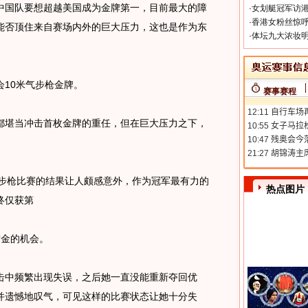
国队要想超越美国成为金牌第一，目前最大的障
·
女划艇冠军访港
·
香港女粉丝惊呼
能否顶住来自赛场内外的巨大压力，这也是作为东
·
体坛九大浓妆明
10米气步枪金牌。
赛事赛程
堪当冲击首枚金牌的重任，但在巨大压力之下，
气步枪比赛的结果让人颇感意外，作为冠军最有力的
热点图片
终仅获第
金的机会。
中频繁出现失误，之后她一直没能重新夺回优
并遗憾地叹气，可见这样的比赛状态让她十分失