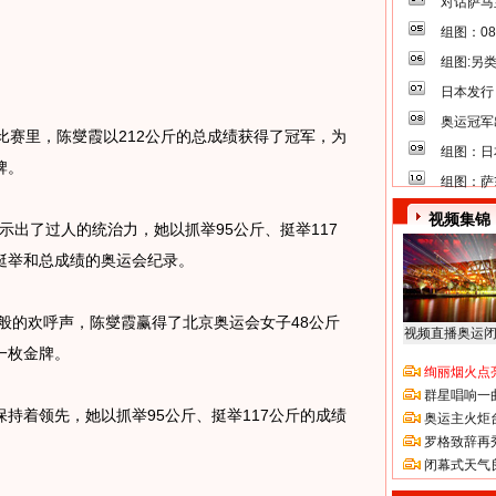
对话萨马
组图：0
组图:另
日本发行
奥运冠军
赛里，陈燮霞以212公斤的总成绩获得了冠军，为
组图：日
牌。
组图：萨
视频集锦
出了过人的统治力，她以抓举95公斤、挺举117
挺举和总成绩的奥运会纪录。
的欢呼声，陈燮霞赢得了北京奥运会女子48公斤
视频直播奥运
一枚金牌。
绚丽烟火点
群星唱响一
着领先，她以抓举95公斤、挺举117公斤的成绩
奥运主火炬
罗格致辞再
闭幕式天气