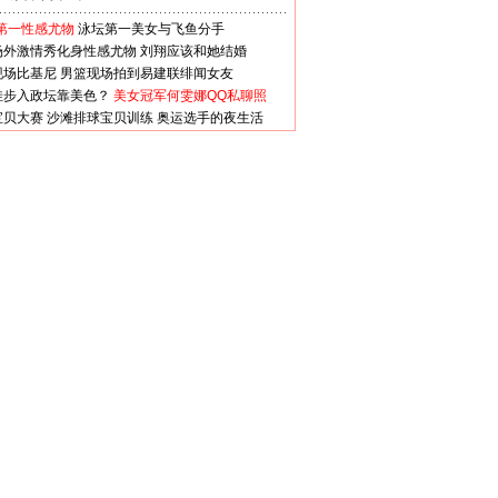
第一性感尤物
泳坛第一美女与飞鱼分手
场外激情秀化身性感尤物
刘翔应该和她结婚
现场比基尼
男篮现场拍到易建联绯闻女友
娃步入政坛靠美色？
美女冠军何雯娜QQ私聊照
宝贝大赛
沙滩排球宝贝训练
奥运选手的夜生活