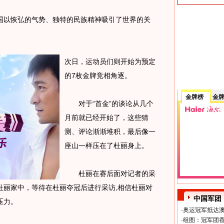
国以恢弘的气势、独特的民族精神吸引了世界的关
次日，运动员们则开始为预定
的7枚金牌竞相角逐。
金牌榜
金
对于“首金”的谈论从几个
月前就已经开始了，这些猜
测、评论渐渐堆积，最后像一
座山一样压在了杜丽身上。
杜丽在赛后面对记者的采
杜丽家中，等待在杜丽夺冠后进行采访,相信杜丽对
中国军团
压力。
·
奥运冠军抵达澳
·
组图：冠军团香