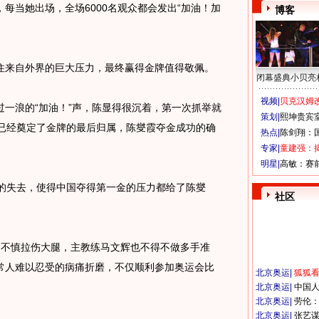
当她出场，全场6000名观众都会发出“加油！加
博客
来自外界的巨大压力，最终赢得金牌值得敬佩。
闭幕盛典小贝亮
视频|
贝克汉姆改
浪的“加油！”声，陈显得很沉着，第一次抓举就
策划|
熙坤贵宾
就已经奠定了金牌的最后归属，陈燮霞夺金成功的确
热点|
陈剑翔：
专家|
童建强：
明星|
高敏：赛
失去，使得中国夺得第一金的压力都给了陈燮
社区
不慎拉伤大腿，主教练马文辉也不得不做多手准
常人难以忍受的病痛折磨，不仅顺利参加奥运会比
北京奥运
|
狐狐
北京奥运
|
中国
北京奥运
|
劳伦
北京奥运
|
张艺