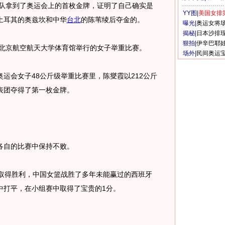
队拿到了奥运会上的首枚金牌，证明了自己确实是
YY图|
美国女排
土耳其的奥兹坎和中华
台北
的陈苇绫后夺金的。
曝光|
奥运女将
揭秘|
日本沙排
狠拍|
伊辛巴耶
北京航空航天大学体育馆举行的女子举重比赛。
场外|
民间奥运
会女子48公斤级举重比赛里，陈燮霞以212公斤
表团夺得了第一枚金牌。
自的比赛中保持不败。
得胜利，中国女篮战胜了多年未能赢过的西班牙
中打平，在小组赛中取得了宝贵的1分。