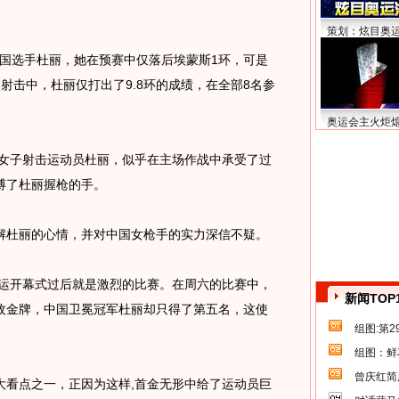
策划：炫目奥
国选手杜丽，她在预赛中仅落后埃蒙斯1环，可是
射击中，杜丽仅打出了9.8环的成绩，在全部8名参
奥运会主火炬
女子射击运动员杜丽，似乎在主场作战中承受了过
缚了杜丽握枪的手。
杜丽的心情，并对中国女枪手的实力深信不疑。
运开幕式过后就是激烈的比赛。在周六的比赛中，
新闻TOP
枚金牌，中国卫冕冠军杜丽却只得了第五名，这使
组图:第
组图：鲜
曾庆红简
看点之一，正因为这样,首金无形中给了运动员巨