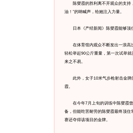
陈燮霞的胜利离不开观众的支持，每
油！”的呐喊声，给她注入力量。
日本《产经新闻》陈燮霞能够顶住
在体育馆内观众不断发出一浪高过一
轻松举起90公斤重量，第一次试举
来之不易。
此外，女子10米气步枪射击金牌的
霞。
在今年7月上旬的训练中陈燮霞曾
备，但能吃苦耐劳的陈燮霞最终顶住
赛还夺得该项目的金牌。