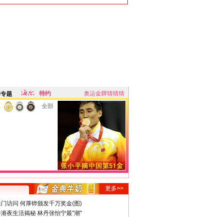
特约
奥运金牌猜猜猜
牌专题
全部
更多>>
门访问 何厚铧颁发千万奖金(图)
港夜生活揭秘 林丹张怡宁最"潮"