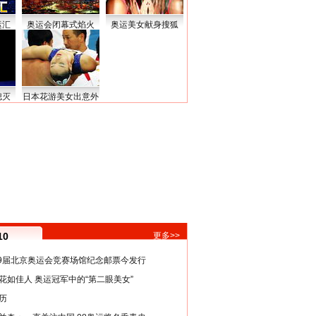
运汇
奥运会闭幕式焰火
奥运美女献身搜狐
熄灭
日本花游美女出意外
10
更多>>
29届北京奥运会竞赛场馆纪念邮票今发行
花如佳人 奥运冠军中的“第二眼美女”
历