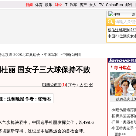
新闻
-
体育
-
娱乐
-
财经
-
IT
-
汽车
-
房产
-
女人
-
TV
-
ChinaRen
-
邮件
-
新
杨佳注射死刑
郎
中国21位漂亮女
奥运频道-2008北京奥运会
>
中国军团
>
中国代表团
每日焦点
杜丽 国女子三大球保持不败
[
我来说两句
(1)
] [字号：
大
中
小
]
源：法制晚报 作者：张瑞杰
残奥圣火上
·
刘翔伤情追踪
·
国青男篮罢赛被
气步枪决赛中，中国选手杜丽发挥欠佳，以499.6
·
日媒：奥运有
·
中国特奥选手
将埃蒙斯夺得，这也是本届奥运会的首枚金牌。
更多>>