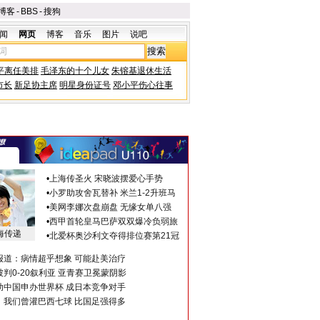
博客
-
BBS
-
搜狗
闻
网页
博客
音乐
图片
说吧
平离任美排
毛泽东的十个儿女
朱镕基退休生活
市长
新足协主席
明星身份证号
邓小平伤心往事
•
上海传圣火 宋晓波摆爱心手势
•
小罗助攻舍瓦替补 米兰1-2升班马
•
美网李娜次盘崩盘 无缘女单八强
•
西甲首轮皇马巴萨双双爆冷负弱旅
海传递
•
北爱杯奥沙利文夺得排位赛第21冠
报道：病情超乎想象 可能赴美治疗
判0-20叙利亚 亚青赛卫冕蒙阴影
助中国申办世界杯 成日本竞争对手
：我们曾灌巴西七球 比国足强得多