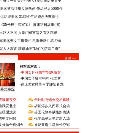
兰奇：一直关注中国 08奥运将名垂青史
8奥运笑脸征集反响热烈 作品已近5000件
类运动迎奥运 31脚少年劲跑总决赛举行
《35号投手温家宝》 披露访日故事(图)
出路大不同 入豪门成富翁各有各精彩
本奥运美女主播亮相 电眼朱唇性感尤物
翁人大演讲 获赠油画"我们的萨马兰奇"
更多>>
冠军面对面：
·
中国女乒张怡宁/郭跃做客
·
中国女子链球铜牌 张文秀
·
蹦床美女帅哥何雯娜陆春龙
闭幕式盛况
亮璀璨夜空
倒计时与焰火交相辉映
曲我爱北京
胡锦涛步入闭幕式会场
台缓缓熄灭
英国伦敦奉献接旗表演
秀中文问候
张宁高举五星红旗入场
良好适合观烟火
肯尼亚选手马拉松夺冠