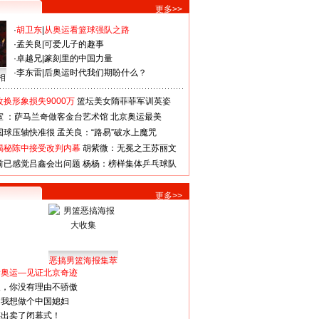
更多>>
·
胡卫东
|
从奥运看篮球强队之路
·
孟关良
|
可爱儿子的趣事
·
卓越兄
|
篆刻里的中国力量
·
李东雷
|
后奥运时代我们期盼什么？
相
换形象损失9000万
篮坛美女隋菲菲军训英姿
室 ：萨马兰奇做客金台艺术馆
北京奥运最美
国球压轴快准很
孟关良：“路易”破水上魔咒
揭秘陈中接受改判内幕
胡紫微：无冕之王苏丽文
前已感觉吕鑫会出问题
杨杨：榜样集体乒乓球队
更多>>
恶搞男篮海报集萃
看奥运—见证北京奇迹
人，你没有理由不骄傲
：我想做个中国媳妇
谋出卖了闭幕式！