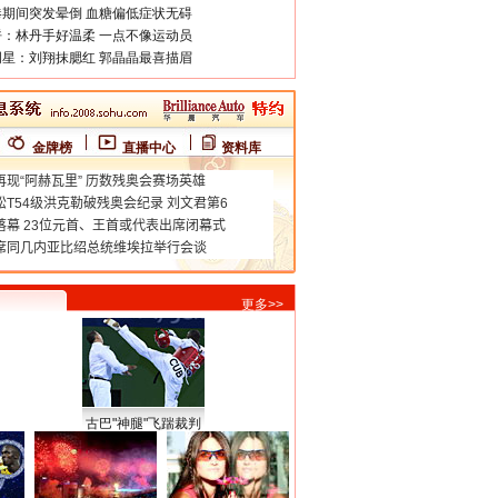
期间突发晕倒 血糖偏低症状无碍
：林丹手好温柔 一点不像运动员
星：刘翔抹腮红 郭晶晶最喜描眉
金牌榜
直播中心
资料库
更多>>
古巴"神腿"飞踹裁判