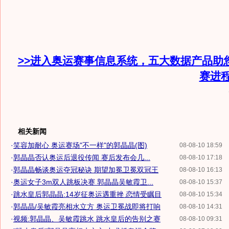
>>进入奥运赛事信息系统，五大数据产品助
赛进
相关新闻
·
笑容加耐心 奥运赛场"不一样"的郭晶晶(图)
08-08-10 18:59
·
郭晶晶否认奥运后退役传闻 赛后发布会几...
08-08-10 17:18
·
郭晶晶畅谈奥运夺冠秘诀 期望加冕卫冕双冠王
08-08-10 16:13
·
奥运女子3m双人跳板决赛 郭晶晶吴敏霞卫...
08-08-10 15:37
·
跳水皇后郭晶晶:14岁征奥运遇重挫 恋情受瞩目
08-08-10 15:34
·
郭晶晶/吴敏霞亮相水立方 奥运卫冕战即将打响
08-08-10 14:31
·
视频:郭晶晶、吴敏霞跳水 跳水皇后的告别之赛
08-08-10 09:31