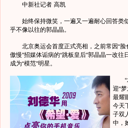
中新社记者 高凯
始终保持微笑，一遍又一遍耐心回答类似的
乎不像以往的郭晶晶。
北京奥运会首度正式亮相，之前常因“脸
傲慢”招媒体诟病的“跳板皇后”郭晶晶一改往
成为“模范”明星。
“水
迎“
最耀
今天
子双
中，