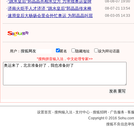
·
"跳水皇后"郭晶晶亮相水立方 力求揽奥运金牌
08-08-07 19:00
·
济南火炬手人才济济 "跳水皇后"郭晶晶传末棒
08-07-21 13:54
·
速滑皇后大杨扬会里会外忙奥运 为郭晶晶叫屈
08-03-05 14:33
用户：
匿名
隐藏地址
设为辩论话题
*搜狗拼音输入法，中文处理专家>>
设置首页
-
搜狗输入法
-
支付中心
-
搜狐招聘
-
广告服务
-
客
Copyright
©
2016 Sohu.com 
搜狐不良信息举