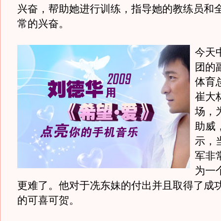
兴奋，帮助她进行训练，指导她的教练员和
常的兴奋。
今天
团的
体育
崔大
场，
助威
示，
军非
为一
更难了。他对于冼东妹的付出并且取得了成
的可喜可贺。