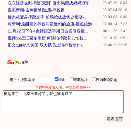
·
冼东妹曾被判摔跤"死刑" 复出渴望成妈妈冠军
08-07-29 10:03
·
搜狐新闻-击剑篇/剑道篇/摔跤篇
08-07-04 20:18
·
穆大叔变身摔跤选手 前场抢板放倒史密斯-...
08-03-03 10:49
·
匈牙利:最甜蜜的摔跤与最迷幻的旅店-搜狐旅游
07-08-14 17:22
·
11月22日下午4点摔跤选手斯日古楞做客搜...
06-11-22 12:41
·
视频:众星汇聚东南榜 何洁怕摔跤花儿忙拉...
06-10-30 19:51
·
图文:加纳VS美国 双方队员上演摔跤动作-...
06-06-22 23:35
用户：
匿名
隐藏地址
设为辩论话题
*搜狗拼音输入法，中文处理专家>>