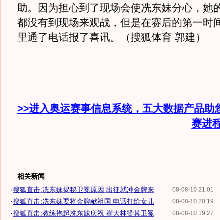
助。因为担心到了现场会使冼东妹分心，她
都没有到现场来观战，但是在赛后的第一时
里通了电话报了喜讯。（搜狐体育 郭建）
>>进入奥运赛事信息系统，五大数据产品助
赛进
相关新闻
·
搜狐直击:冼东妹揭秘卫冕原因 出征就冲金牌来
08-08-10 21:01
·
搜狐直击:冼东妹要将金牌献祖国 电话打给女儿
08-08-10 20:19
·
搜狐直击:教练抱起冼东妹庆祝 崔大林赞其卫冕
08-08-10 19:27