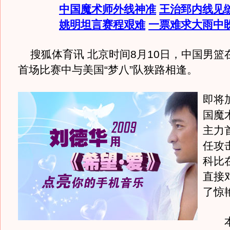
中国魔术师外线神准
王治郅内线见
姚明坦言赛程艰难
一票难求大雨中
搜狐体育讯 北京时间8月10日，中国男篮
首场比赛中与美国“梦八”队狭路相逢。
即将
国魔
主力
任攻
科比
直接
了惊
本