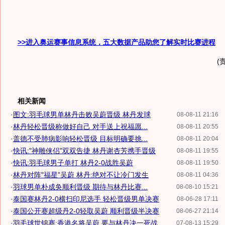
>>进入奥运赛事信息系统，五大数据产品助您了解实时比赛进程
(
相关新闻
·
图文:羽毛球男单林丹击败吴蔚晋级 林丹发球
08-08-11 21:16
·
林丹轻松晋级称做好自己 对手送上祝福愿...
08-08-11 20:55
·
盖德不受肺病影响轻松晋级 目标明确要挑...
08-08-11 20:04
·
快讯:"神雕侠侣"双双告捷 林丹谢杏芳携手晋级
08-08-11 19:55
·
快讯:羽毛球男子单打 林丹2-0战胜吴蔚
08-08-11 19:50
·
林丹对阵"福星"吴蔚 林丹:绝对不让冷门发生
08-08-11 04:36
·
羽球男单朴成奂顺利晋级 期待与林丹比赛...
08-08-10 15:21
·
泰国赛林丹2-0横扫印尼选手 轻松晋级男单决赛
08-06-28 17:11
·
泰国公开赛超级丹2-0轻取吴蔚 顺利晋级半决赛
08-06-27 21:14
·
羽毛球世锦赛:香港名将吴蔚 要与林丹决一死战
07-08-13 15:29