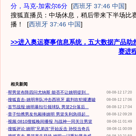
分，马克-加索尔6分
[
西班牙 37:46 中国
]
搜狐直播员：中场休息，稍后带来下半场比
播！
[
西班牙 37:46 中国
]
>>进入奥运赛事信息系统，五大数据产品助
赛进
相关新闻
·
帮男篮布阵四问尤纳斯 能否不让姚明提到...
08-08-12 17:20
·
搜狐直击-姚明率队冲击西班牙 裁判吹犯规遭嘘
08-08-12 17:06
·
首节战报:姚明暴扣引领球队 男篮2分落后...
08-08-12 17:04
·
章子怡携男友包厢捧姚明 男篮失利急得起...
08-08-12 09:28
·
视频:0810搜狐晚间播报 与战神一同关注男篮
08-08-11 01:49
·
搜狐评论:姚明"兄弟连"开始反击 孙悦当奇兵
08-08-11 00:09