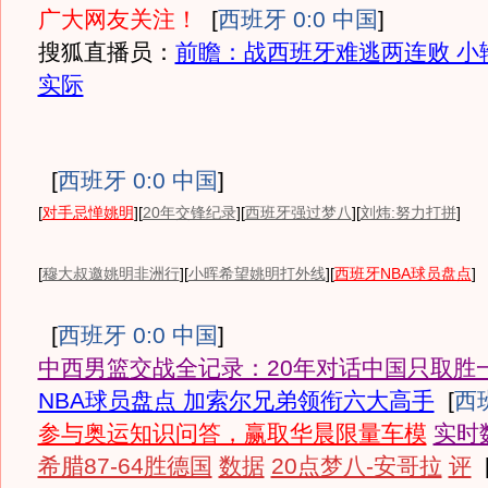
广大网友关注！
[
西班牙 0:0 中国
]
搜狐直播员：
前瞻：战西班牙难逃两连败 小
实际
[
西班牙 0:0 中国
]
[
对手忌惮姚明
][
20年交锋纪录
][
西班牙强过梦八
][
刘炜:努力打拼
]
[
穆大叔邀姚明非洲行
][
小晖希望姚明打外线
][
西班牙NBA球员盘点
]
[
西班牙 0:0 中国
]
中西男篮交战全记录：20年对话中国只取胜
NBA球员盘点 加索尔兄弟领衔六大高手
[
西班
参与奥运知识问答，赢取华晨限量车模
实时
希腊87-64胜德国
数据
20点梦八-安哥拉
评