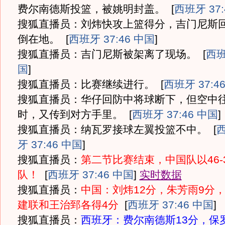
费尔南德斯投篮，被姚明封盖。
[
西班牙 37:
搜狐直播员：刘炜快攻上篮得分，吉门尼斯
倒在地。
[
西班牙 37:46 中国
]
搜狐直播员：吉门尼斯被架离了现场。
[
西班
国
]
搜狐直播员：比赛继续进行。
[
西班牙 37:4
搜狐直播员：华仔回防中将球断下，但空中
时，又传到对方手里。
[
西班牙 37:46 中国
]
搜狐直播员：纳瓦罗接球左翼投篮不中。
[
牙 37:46 中国
]
搜狐直播员：
第二节比赛结束，中国队以46-
队！
[
西班牙 37:46 中国
]
实时数据
搜狐直播员：
中国：刘炜12分，朱芳雨9分
建联和王治郅各得4分
[
西班牙 37:46 中国
]
搜狐直播员：
西班牙：费尔南德斯13分，保罗