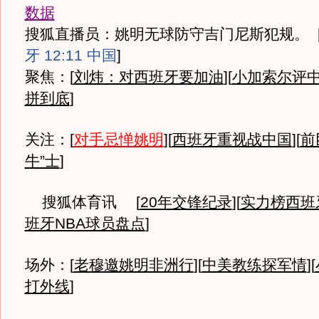
数据
搜狐直播员：姚明无球防守吉门尼斯犯规。
牙 12:11 中国
]
聚焦：[
刘炜：对西班牙要加油
][
小加索尔评
拼到底
]
关注：[
对手忌惮姚明
][
西班牙重视战中国
][
前
牛”士
]
搜狐体育讯 [
20年交锋纪录
][
实力榜西班
班牙NBA球员盘点
]
场外：[
老穆邀姚明非洲行
][
中美教练探军情
][
打外线
]