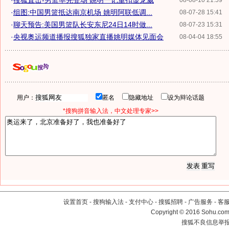
·
搜狐直击-男篮率先登场 姚明一记重扣显龙威
08-08-10 21:59
·
组图:中国男篮抵达南京机场 姚明阿联低调...
08-07-28 15:41
·
聊天预告:美国男篮队长安东尼24日14时做...
08-07-23 15:31
·
央视奥运频道播报搜狐独家直播姚明媒体见面会
08-04-04 18:55
用户：
匿名
隐藏地址
设为辩论话题
*搜狗拼音输入法，中文处理专家>>
设置首页
-
搜狗输入法
-
支付中心
-
搜狐招聘
-
广告服务
-
客
Copyright
©
2016 Sohu.com 
搜狐不良信息举