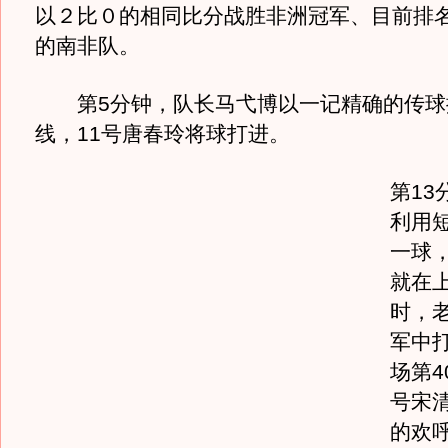
以２比０的相同比分战胜非洲冠军、目前排
的南非队。
第5分钟，队长马弋博以一记精确的传球
线，11号唐春玲将球打进。
第13
利用
一球
就在
时，
军中
场第4
号宋
的欢