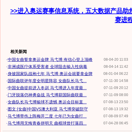
>>进入奥运赛事信息系统，五大数据产品助
赛进
相关新闻
·
中国女曲誓拿奥运金牌 马弋博:有信心登上顶峰
08-04-20 11:03
·
非洲成医疗体系受害者 全球阻击输入性病毒
08-04-14 11:42
·
身披国家队战袍七年 马弋博:奥运会就要拿金牌
08-01-04 06:22
·
国际曲联评年度全明星阵容 女曲队长马弋...
07-11-30 14:58
·
中国女曲提前进入冬训 马弋博进入年度最...
07-11-09 20:12
·
门牙脱落仍神勇奋战 马弋博获国际曲联最...
07-11-09 08:00
·
女曲队长马弋博输球不遗憾 奥运会目标直...
07-08-13 23:50
·
图文:[女曲]中国VS澳大利亚 马弋博突破防守
07-08-13 19:32
·
马弋博带伤上阵梅开二度 七年已为女曲打...
07-08-09 07:49
·
马弋博用无悔青春拼明天 曲棍球曾打落四...
07-04-28 06:45