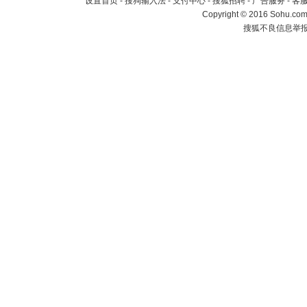
设置首页
-
搜狗输入法
-
支付中心
-
搜狐招聘
-
广告服务
-
客
Copyright
©
2016 Sohu.com 
搜狐不良信息举