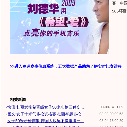
赛，中
585环
>>进入奥运赛事信息系统，五大数据产品助您了解实时比赛进程
相关新闻
·
快讯:杜丽武柳希晋级女子50米步枪三种姿...
08-08-14 11:09
·
图文:女子十米气步枪资格赛 杜丽举起步枪
08-08-09 09:53
·
女子50米步枪摘银 德国人戏称不像电脑一...
08-04-18 09:20