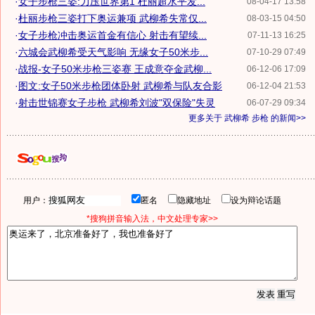
·
女子步枪三姿:力压世界第1 杜丽超水平发...
08-04-17 13:58
·
杜丽步枪三姿打下奥运兼项 武柳希失常仅...
08-03-15 04:50
·
女子步枪冲击奥运首金有信心 射击有望续...
07-11-13 16:25
·
六城会武柳希受天气影响 无缘女子50米步...
07-10-29 07:49
·
战报-女子50米步枪三姿赛 王成意夺金武柳...
06-12-06 17:09
·
图文:女子50米步枪团体卧射 武柳希与队友合影
06-12-04 21:53
·
射击世锦赛女子步枪 武柳希刘波"双保险"失灵
06-07-29 09:34
更多关于
武柳希 步枪
的新闻>>
用户：
匿名
隐藏地址
设为辩论话题
*搜狗拼音输入法，中文处理专家>>