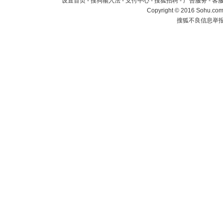
设置首页
-
搜狗输入法
-
支付中心
-
搜狐招聘
-
广告服务
-
客
Copyright
©
2016 Sohu.com 
搜狐不良信息举