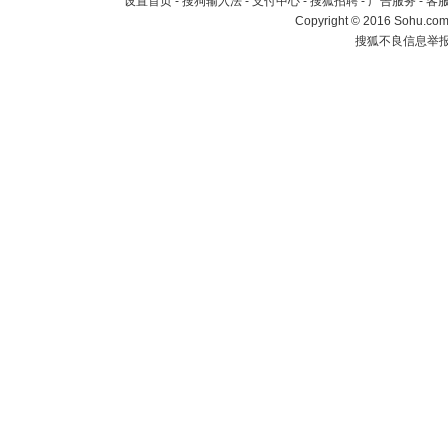
设置首页
-
搜狗输入法
-
支付中心
-
搜狐招聘
-
广告服务
-
客
Copyright
©
2016 Sohu.com 
搜狐不良信息举