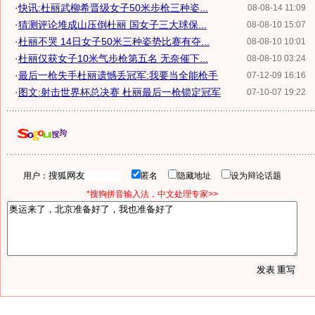
·
快讯:杜丽武柳希晋级女子50米步枪三种姿...
08-08-14 11:09
·
猜测评论堆成山压倒杜丽 国女子三大球保...
08-08-10 15:07
·
杜丽不哭 14日女子50米三种姿势比赛有夺...
08-08-10 10:01
·
杜丽仅获女子10米气步枪第五名 无奈催下...
08-08-10 03:24
·
最后一枪失手杜丽遗憾丢冠军:我要当全能枪手
07-12-09 16:16
·
图文:射击世界杯总决赛 杜丽最后一枪锁定冠军
07-10-07 19:22
用户：
匿名
隐藏地址
设为辩论话题
*搜狗拼音输入法，中文处理专家>>