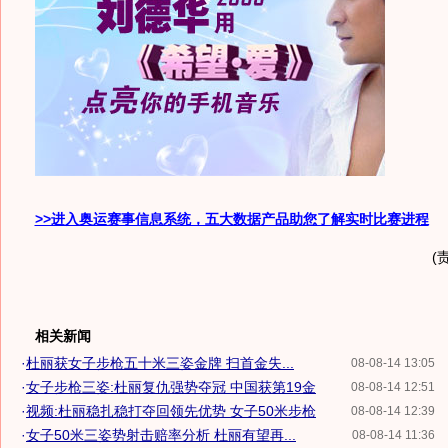
>>进入奥运赛事信息系统，五大数据产品助您了解实时比赛进程
(
相关新闻
·
杜丽获女子步枪五十米三姿金牌 扫首金失...
08-08-14 13:05
·
女子步枪三姿:杜丽复仇强势夺冠 中国获第19金
08-08-14 12:51
·
视频:杜丽稳扎稳打夺回领先优势 女子50米步枪
08-08-14 12:39
·
女子50米三姿势射击赔率分析 杜丽有望再...
08-08-14 11:36