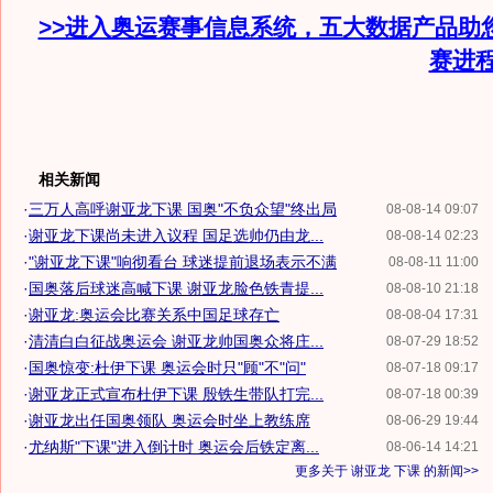
>>进入奥运赛事信息系统，五大数据产品助
赛进
相关新闻
·
三万人高呼谢亚龙下课 国奥"不负众望"终出局
08-08-14 09:07
·
谢亚龙下课尚未进入议程 国足选帅仍由龙...
08-08-14 02:23
·
"谢亚龙下课"响彻看台 球迷提前退场表示不满
08-08-11 11:00
·
国奥落后球迷高喊下课 谢亚龙脸色铁青提...
08-08-10 21:18
·
谢亚龙:奥运会比赛关系中国足球存亡
08-08-04 17:31
·
清清白白征战奥运会 谢亚龙帅国奥众将庄...
08-07-29 18:52
·
国奥惊变:杜伊下课 奥运会时只"顾"不"问"
08-07-18 09:17
·
谢亚龙正式宣布杜伊下课 殷铁生带队打完...
08-07-18 00:39
·
谢亚龙出任国奥领队 奥运会时坐上教练席
08-06-29 19:44
·
尤纳斯"下课"进入倒计时 奥运会后铁定离...
08-06-14 14:21
更多关于
谢亚龙 下课
的新闻>>