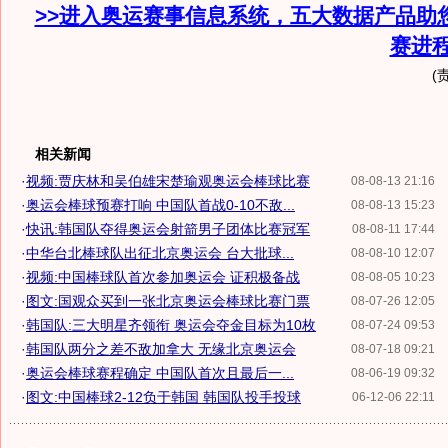
>>进入奥运赛事信息系统，五大数据产品助
赛进
(
相关新闻
·
视频:贾庆林和吴伯雄宋楚瑜观奥运会棒球比赛
08-08-13 21:16
·
奥运会棒球预赛打响 中国队首战0-10不敌...
08-08-13 15:23
·
快讯:韩国队夺得奥运会射箭男子团体比赛冠军
08-08-11 17:44
·
中华台北棒球队出征北京奥运会 台大批球...
08-08-10 12:07
·
视频:中国棒球队首次参加奥运会 证积极备战
08-08-05 10:23
·
图文:国观众买到一张北京奥运会棒球比赛门票
08-07-26 12:05
·
韩国队:三大明星齐领衔 奥运会夺金目标为10枚
08-07-24 09:53
·
韩国队两分之差不敌加拿大 无缘北京奥运会
08-07-18 09:21
·
奥运会棒球赛程确定 中国队首次且最后一...
08-06-19 09:32
·
图文:中国棒球2-12负于韩国 韩国队投手投球
06-12-06 22:11