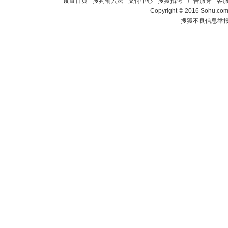
设置首页
-
搜狗输入法
-
支付中心
-
搜狐招聘
-
广告服务
-
客
Copyright
©
2016 Sohu.com 
搜狐不良信息举