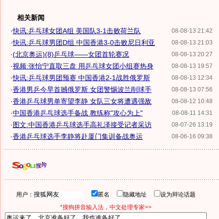
相关新闻
·
快讯:乒乓球女团A组 美国队3-1击败荷兰队
08-08-13 21:42
·
快讯:乒乓球男团D组 中国香港3-0击败尼日利亚
08-08-13 21:03
·
(北京奥运)(8)乒乓球——女团首轮赛况
08-08-13 20:27
·
视频:张怡宁直取三盘 用乒乓球女团小组赛热身
08-08-13 19:57
·
快讯:乒乓球男团预赛 中国香港2-1战胜俄罗斯
08-08-13 12:34
·
香港男乒今早首撼俄罗斯 女团警惕波兰削球手
08-08-13 07:56
·
香港乒乓球男单寄望李静 女队三女将遭遇强敌
08-08-12 10:48
·
中国香港乒乓球选手备战 教练称"攻心为上"
08-08-11 14:31
·
图文:中国香港乒乓球选手高礼泽接受记者采访
08-07-26 13:19
·
香港乒乓球选手李静将赴厦门集训备战奥运
08-06-16 09:38
用户：
匿名
隐藏地址
设为辩论话题
*搜狗拼音输入法，中文处理专家>>