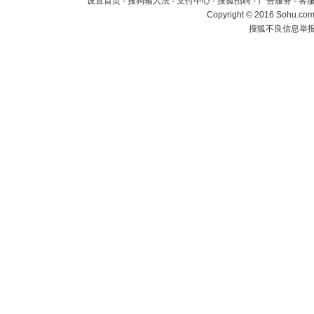
设置首页
-
搜狗输入法
-
支付中心
-
搜狐招聘
-
广告服务
-
客
Copyright
©
2016 Sohu.com 
搜狐不良信息举