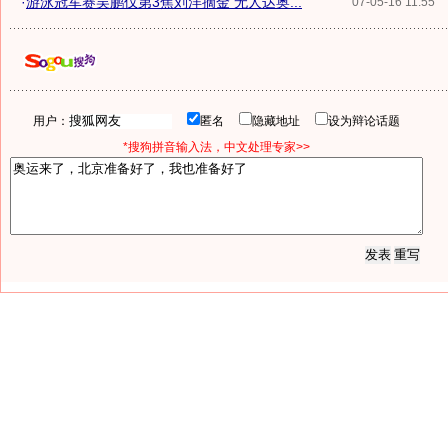
·
游泳冠军赛吴鹏仅第3焦刘洋摘金 无人达奥...
07-05-16 11:55
用户：
匿名
隐藏地址
设为辩论话题
*搜狗拼音输入法，中文处理专家>>