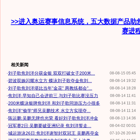
>>进入奥运赛事信息系统，五大数据产品助
赛进
相关新闻
·
刘子歌焦刘洋分获金银 双双打破女子200米...
08-08-15 05:45
·
碧波双姝闪耀水立方 蝶泳刘子歌夺金焦刘...
08-08-14 19:32
·
刘子歌焦刘洋堪比当年"金花" 两教练都会"...
08-08-14 18:28
·
焦刘洋:早知自己会进前三 与刘子歌比赛没压力
08-08-14 11:41
·
200米蝶泳银牌焦刘洋 和刘子歌同游压力小很多
08-08-14 11:31
·
焦刘洋"偷学"师兄吴鹏技术 水立方实现夺...
08-08-14 11:14
·
陈运鹏:吴鹏无牌也光荣 看好刘子歌焦刘洋冲金
08-08-13 14:36
·
冠军赛2日:吴鹏要破亚洲纪录 焦刘洋誓走...
08-04-02 00:01
·
城运游泳26日:焦刘洋谢智封双冠王 吴鹏再夺金
07-10-26 20:44