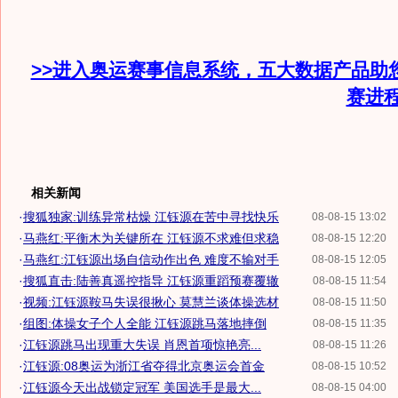
>>进入奥运赛事信息系统，五大数据产品助
赛进
相关新闻
·
搜狐独家:训练异常枯燥 江钰源在苦中寻找快乐
08-08-15 13:02
·
马燕红:平衡木为关键所在 江钰源不求难但求稳
08-08-15 12:20
·
马燕红:江钰源出场自信动作出色 难度不输对手
08-08-15 12:05
·
搜狐直击:陆善真遥控指导 江钰源重蹈预赛覆辙
08-08-15 11:54
·
视频:江钰源鞍马失误很揪心 莫慧兰谈体操选材
08-08-15 11:50
·
组图:体操女子个人全能 江钰源跳马落地摔倒
08-08-15 11:35
·
江钰源跳马出现重大失误 肖恩首项惊艳亮...
08-08-15 11:26
·
江钰源:08奥运为浙江省夺得北京奥运会首金
08-08-15 10:52
·
江钰源今天出战锁定冠军 美国选手是最大...
08-08-15 04:00